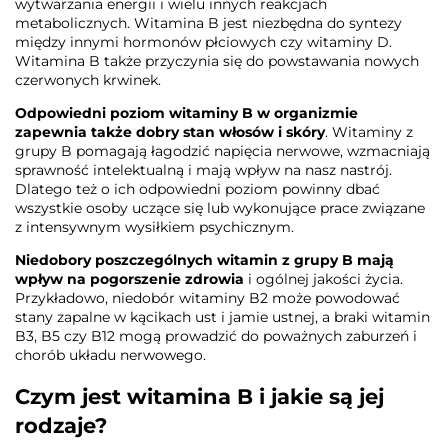
wytwarzania energii i wielu innych reakcjach
metabolicznych. Witamina B jest niezbędna do syntezy
między innymi hormonów płciowych czy witaminy D.
Witamina B także przyczynia się do powstawania nowych
czerwonych krwinek.
Odpowiedni poziom witaminy B w organizmie
zapewnia także dobry stan włosów i skóry
. Witaminy z
grupy B pomagają łagodzić napięcia nerwowe, wzmacniają
sprawność intelektualną i mają wpływ na nasz nastrój.
Dlatego też o ich odpowiedni poziom powinny dbać
wszystkie osoby uczące się lub wykonujące prace związane
z intensywnym wysiłkiem psychicznym.
Niedobory poszczególnych witamin z grupy B mają
wpływ na pogorszenie zdrowia
i ogólnej jakości życia.
Przykładowo, niedobór witaminy B2 może powodować
stany zapalne w kącikach ust i jamie ustnej, a braki witamin
B3, B5 czy B12 mogą prowadzić do poważnych zaburzeń i
chorób układu nerwowego.
Czym jest witamina B i jakie są jej
rodzaje?