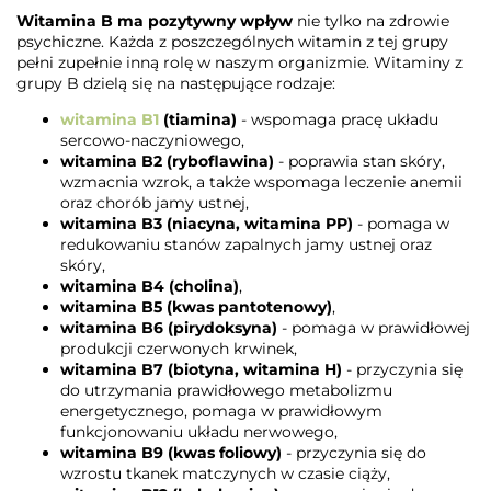
Witamina B ma pozytywny wpływ
nie tylko na zdrowie
psychiczne. Każda z poszczególnych witamin z tej grupy
pełni zupełnie inną rolę w naszym organizmie. Witaminy z
grupy B dzielą się na następujące rodzaje:
witamina B1
(tiamina)
- wspomaga pracę układu
sercowo-naczyniowego,
witamina B2 (ryboflawina)
- poprawia stan skóry,
wzmacnia wzrok, a także wspomaga leczenie anemii
oraz chorób jamy ustnej,
witamina B3 (niacyna, witamina PP)
- pomaga w
redukowaniu stanów zapalnych jamy ustnej oraz
skóry,
witamina B4 (cholina)
,
witamina B5 (kwas pantotenowy)
,
witamina B6 (pirydoksyna)
- pomaga w prawidłowej
produkcji czerwonych krwinek,
witamina B7 (biotyna, witamina H)
- przyczynia się
do utrzymania prawidłowego metabolizmu
energetycznego, pomaga w prawidłowym
funkcjonowaniu układu nerwowego,
witamina B9 (kwas foliowy)
- przyczynia się do
wzrostu tkanek matczynych w czasie ciąży,