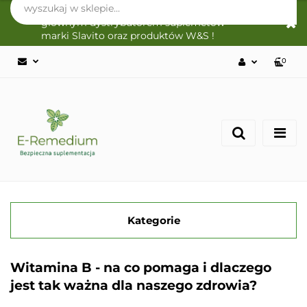
Sklep Internetowy E-Remedium jest
głównym dystrybutorem suplemetów
marki Slavito oraz produktów W&S !
0
Zaloguj się
Zarejestruj się
Zgody cookies
Kategorie
Witamina B - na co pomaga i dlaczego
jest tak ważna dla naszego zdrowia?