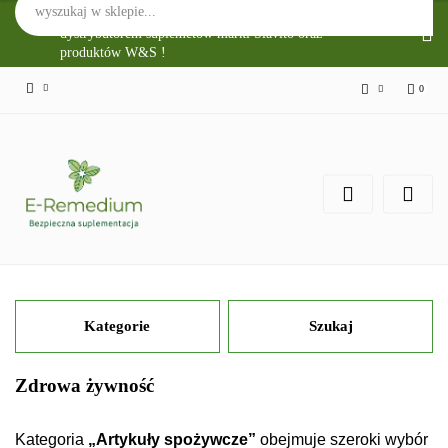
Sklep Internetowy E-Remedium jest głównym
dystrybutorem suplemetów marki Slavito oraz
produktów W&S !
0
Zaloguj się
Zarejestruj się
Zgody cookies
Kategorie
Szukaj
Zdrowa żywność
Kategoria
„Artykuły spożywcze”
obejmuje szeroki wybór