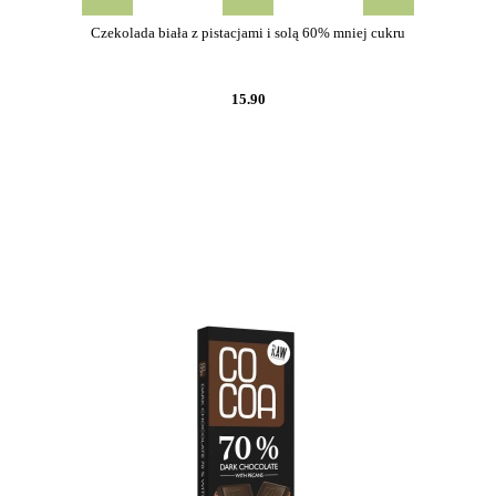
Czekolada biała z pistacjami i solą 60% mniej cukru
15.90