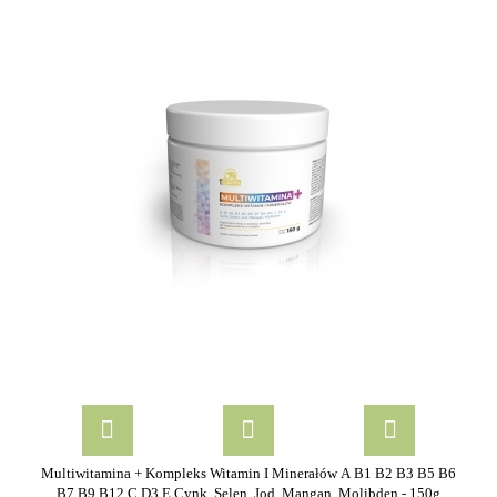
Multiwitamina + Kompleks Witamin I Minerałów A B1 B2 B3 B5 B6
B7 B9 B12 C D3 E Cynk, Selen, Jod, Mangan, Molibden - 150g