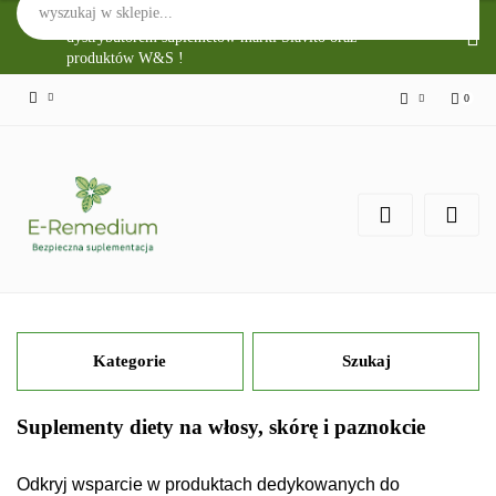
Sklep Internetowy E-Remedium jest głównym
dystrybutorem suplemetów marki Slavito oraz
produktów W&S !
0
Zaloguj się
Zarejestruj się
Zgody cookies
Kategorie
Szukaj
Suplementy diety na włosy, skórę i paznokcie
Odkryj wsparcie w produktach dedykowanych do