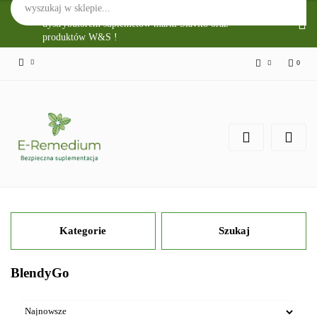
Sklep Internetowy E-Remedium jest głównym
dystrybutorem suplemetów marki Slavito oraz
produktów W&S !
0
Zaloguj się
Zarejestruj się
Zgody cookies
Kategorie
Szukaj
BlendyGo