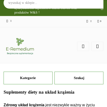
Sklep Internetowy E-Remedium jest głównym
dystrybutorem suplemetów marki Slavito oraz
produktów W&S !
0
Zaloguj się
Zarejestruj się
Zgody cookies
Kategorie
Szukaj
Suplementy diety na układ krążenia
Zdrowy układ krążenia
jest niezwykle ważny w życiu