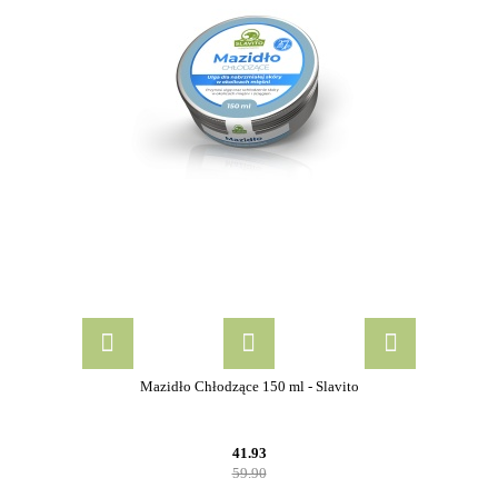
Mazidło Chłodzące 150 ml - Slavito
41.93
59.90