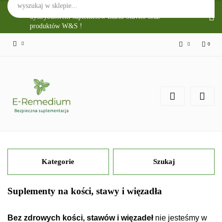
Sklep Internetowy E-Remedium jest głównym
dystrybutorem suplemetów marki Slavito oraz
produktów W&S !
0
Zaloguj się
Zarejestruj się
Zgody cookies
Kategorie
Szukaj
Suplementy na kości, stawy i więzadła
Bez zdrowych kości, stawów i więzadeł
nie jesteśmy w