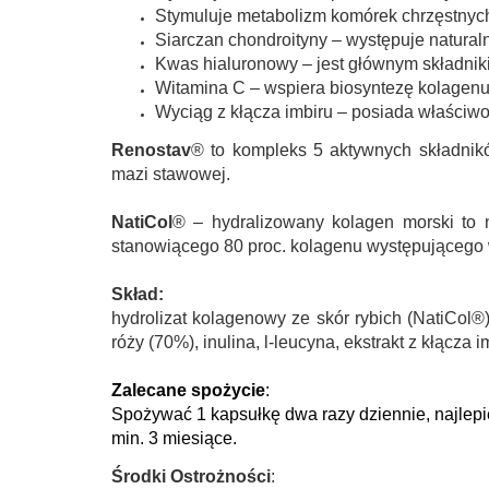
Stymuluje metabolizm komórek chrzęstnych
Siarczan chondroityny – występuje natural
Kwas hialuronowy – jest głównym składni
Witamina C – wspiera biosyntezę kolagenu
Wyciąg z kłącza imbiru – posiada właściwo
Renostav
® to kompleks 5 aktywnych składnik
mazi stawowej.
NatiCol
® – hydralizowany kolagen morski to 
stanowiącego 80 proc. kolagenu występującego 
Skład:
hydrolizat kolagenowy ze skór rybich (NatiCol®)
róży (70%), inulina, l-leucyna, ekstrakt z kłącza 
Zalecane spożycie
:
Spożywać 1 kapsułkę dwa razy dziennie, najlepi
min. 3 miesiące.
Środki Ostrożności
: