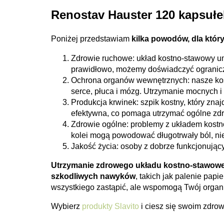
Renostav Hauster 120 kapsułe
Poniżej przedstawiam
kilka powodów, dla któ
Zdrowie ruchowe: układ kostno-stawowy umo
prawidłowo, możemy doświadczyć ogranicze
Ochrona organów wewnętrznych: nasze kości
serce, płuca i mózg. Utrzymanie mocnych 
Produkcja krwinek: szpik kostny, który znaj
efektywna, co pomaga utrzymać ogólne zdr
Zdrowie ogólne: problemy z układem kostno
kolei mogą powodować długotrwały ból, ni
Jakość życia: osoby z dobrze funkcjonują
Utrzymanie zdrowego układu kostno-stawoweg
szkodliwych nawyków
, takich jak palenie pap
wszystkiego zastąpić, ale wspomogą Twój organ
Wybierz
produkty Slavito
i ciesz się swoim zdr