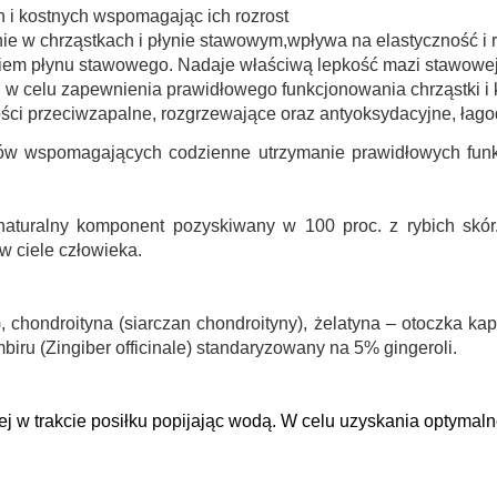
 i kostnych wspomagając ich rozrost
nie w chrząstkach i płynie stawowym,wpływa na elastyczność i
kiem płynu stawowego. Nadaje właściwą lepkość mazi stawowej
 w celu zapewnienia prawidłowego funkcjonowania chrząstki i 
ści przeciwzapalne, rozgrzewające oraz antyoksydacyjne, łago
ów wspomagających codzienne utrzymanie prawidłowych funkc
naturalny komponent pozyskiwany w 100 proc. z rybich skór
w ciele człowieka.
, chondroityna (siarczan chondroityny), żelatyna – otoczka kaps
imbiru (Zingiber officinale) standaryzowany na 5% gingeroli.
ej w trakcie posiłku popijając wodą. W celu uzyskania optymal