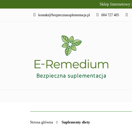
Sklep Internetowy
PRODUKTY SLAVI
kontakt@bezpiecznasuplementacja.pl
604 727 405
DIETA KETOGENI
PIELĘGNACJA I R
PRODUKTY SLAVITO
SUPLEMENTY DI
Strona główna
Suplementy diety