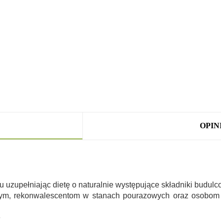
OPINI
 uzupełniając dietę o naturalnie występujące składniki budul
zym, rekonwalescentom w stanach pourazowych oraz osobom
e