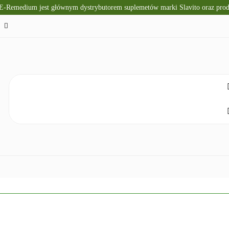
 E-Remedium jest głównym dystrybutorem suplemetów marki Slavito oraz pr
TO
SUPLEMENTY DIETY
KRÓTKI TERMIN WAŻNOŚ
CZNA
ZDROWA ŻYWNOŚĆ
DLA DZIECI
NATUR
ELAKS
SPRZĘT I ZDROWIE
DOM I HIGIENA
NO
ETY
KRÓTKI TERMIN WAŻNOŚCI
DIETA KETOGENICZNA