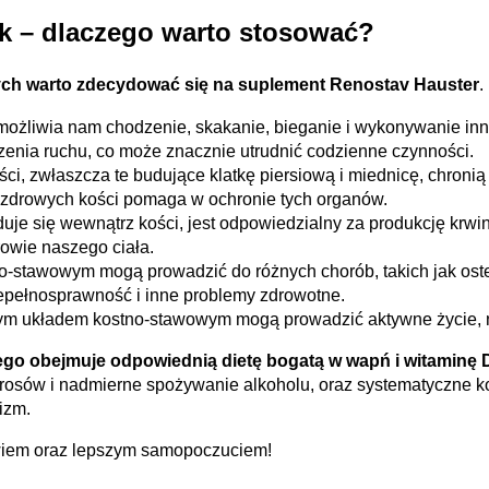
k – dlaczego warto stosować?
rych warto zdecydować się na suplement Renostav Hauster
.
żliwia nam chodzenie, skakanie, bieganie i wykonywanie innyc
nia ruchu, co może znacznie utrudnić codzienne czynności.
, zwłaszcza te budujące klatkę piersiową i miednicę, chronią
i zdrowych kości pomaga w ochronie tych organów.
duje się wewnątrz kości, jest odpowiedzialny za produkcję krwin
owie naszego ciała.
-stawowym mogą prowadzić do różnych chorób, takich jak osteo
epełnosprawność i inne problemy zdrowotne.
cym układem kostno-stawowym mogą prowadzić aktywne życie, n
o obejmuje odpowiednią dietę bogatą w wapń i witaminę D,
ierosów i nadmierne spożywanie alkoholu, oraz systematyczne ko
izm.
owiem oraz lepszym samopoczuciem!