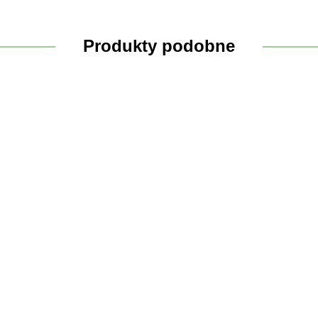
Produkty podobne
Colostrum
wołowe 108
kapsułek -
B-Complex z sokiem
Cordyceps
ha z
Slavito
pomarańczowym -
149.90
(Cordyceps sinensis)
wodzie
192 g - Slavito
10:1 Mushroom
 Slavito
Powder
138.90
155.90