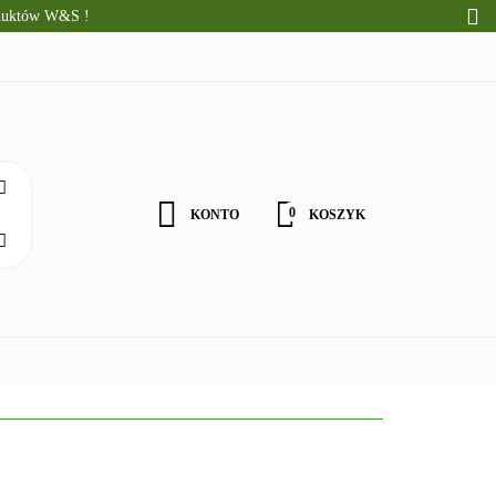
oduktów W&S !
CI
ALNE PRODUKTY
WOŚCI
0
KONTO
KOSZYK
Zaloguj się
Zarejestruj się
Zgody cookies
ZDROWA ŻYWNOŚĆ
DLA DZIECI
NATURALNE PRODU