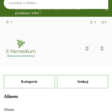
Sklep Internetowy E-Remedium jest głównym
dystrybutorem suplemetów marki Slavito oraz
produktów W&S !
0
Zaloguj się
Zarejestruj się
Zgody cookies
Kategorie
Szukaj
Aliness
Aliness