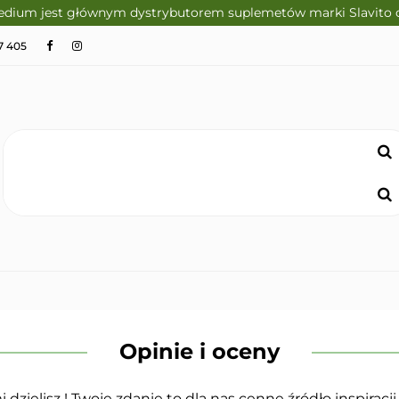
edium jest głównym dystrybutorem suplemetów marki Slavito 
ITO
SUPLEMENTY DIETY
KRÓTKI TERMIN WAŻN
7 405
CZNA
ZDROWA ŻYWNOŚĆ
DLA DZIECI
DUKTY
PIELĘGNACJA I RELAKS
SPRZĘT I ZDRO
NOWOŚCI
IETY
KRÓTKI TERMIN WAŻNOŚCI
DIETA KETOGENICZ
Opinie i oceny
 dzielisz ! Twoje zdanie to dla
nas cenne źródło inspiracj