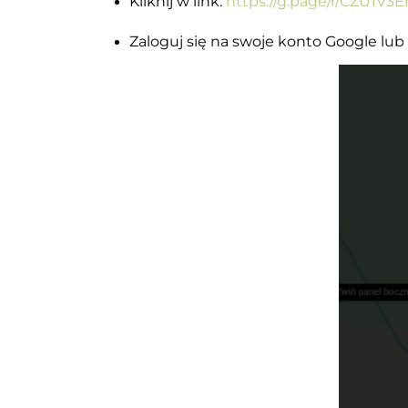
Kliknij w link:
https://g.page/r/CZU1V3
Zaloguj się na swoje konto Google lub 