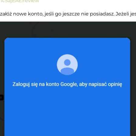
EhcSajEAE/review
załóż nowe konto, jeśli go jeszcze nie
posiadasz. Jeżeli je