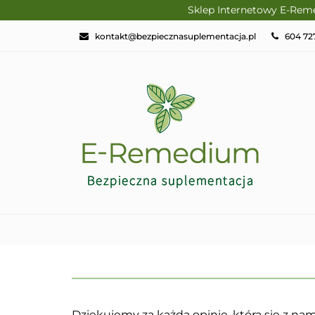
Sklep Internetowy E-Rem
PRODUKTY SLAV
kontakt@bezpiecznasuplementacja.pl
604 72
DIETA KETOGENI
NATURALNE PRO
DOM I HIGIENA
PRODUKTY SLAVITO
SUPLEMENTY D
Dziękujemy za każdą opinię, którą się z nami