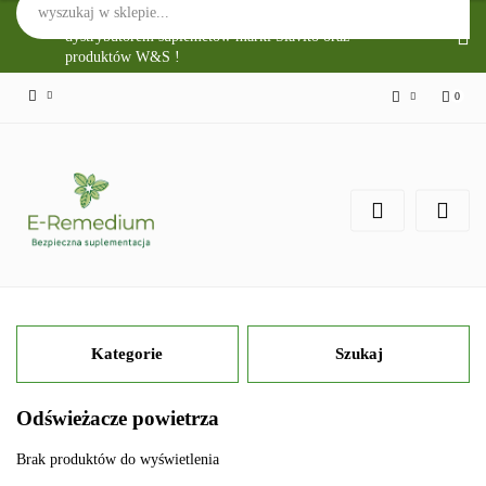
Sklep Internetowy E-Remedium jest głównym
dystrybutorem suplemetów marki Slavito oraz
produktów W&S !
0
Zaloguj się
Zarejestruj się
Zgody cookies
Kategorie
Szukaj
Odświeżacze powietrza
Brak produktów do wyświetlenia