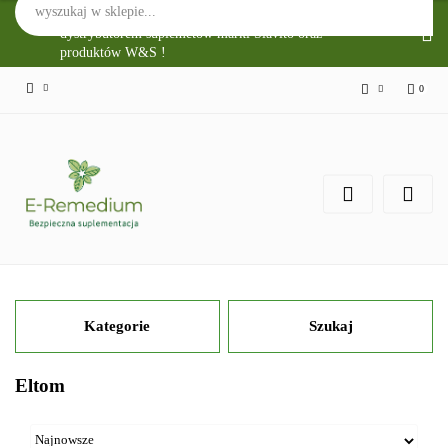
Sklep Internetowy E-Remedium jest głównym
dystrybutorem suplemetów marki Slavito oraz
produktów W&S !
0
Zaloguj się
Zarejestruj się
Zgody cookies
Kategorie
Szukaj
Eltom