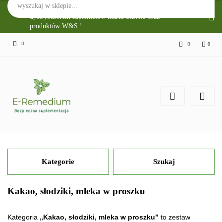
Sklep Internetowy E-Remedium jest głównym
dystrybutorem suplemetów marki Slavito oraz
produktów W&S !
0
Zaloguj się
Zarejestruj się
Zgody cookies
Kategorie
Szukaj
Kakao, słodziki, mleka w proszku
Kategoria
„Kakao, słodziki, mleka w proszku”
to zestaw