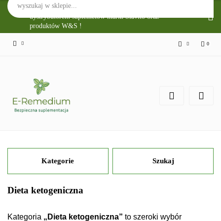
Sklep Internetowy E-Remedium jest głównym
dystrybutorem suplemetów marki Slavito oraz
produktów W&S !
0
Zaloguj się
Zarejestruj się
Zgody cookies
Kategorie
Szukaj
Dieta ketogeniczna
Kategoria
„Dieta ketogeniczna”
to szeroki wybór