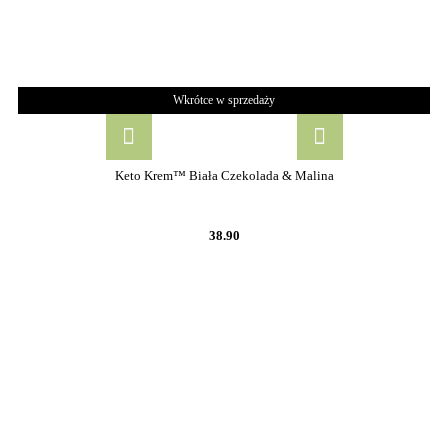
Wkrótce w sprzedaży
Keto Krem™ Biała Czekolada & Malina
38.90