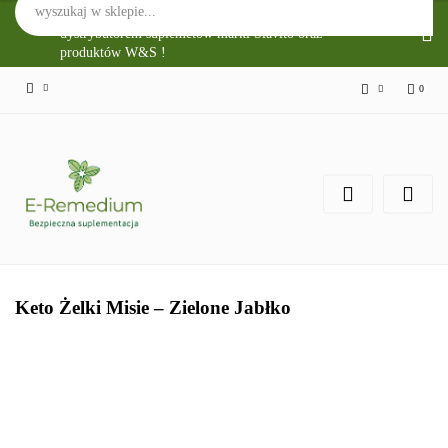
Sklep Internetowy E-Remedium jest głównym
dystrybutorem suplemetów marki Slavito oraz
produktów W&S !
0
Zaloguj się
Zarejestruj się
Zgody cookies
Keto Żelki Misie – Zielone Jabłko