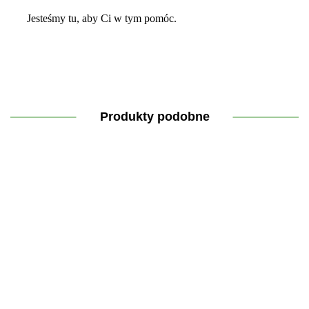
Jesteśmy tu, aby Ci w tym pomóc.
Produkty podobne
GluKeto
Książka –
Elektrolity
Energia do
Meter –
Książka –
Detektywi
(Ketolytes)
kawy
Testy
Kuchnia
na tropie
podkręcona
Paskowe
Braci
zdrowia |
59.90
500 g
79.00
Glukoza
Rodzeń | by
68.90
81.80
Bracia
79.00
50szt.
wyzdrowieć
Rodzeń
i pięknie
żyć