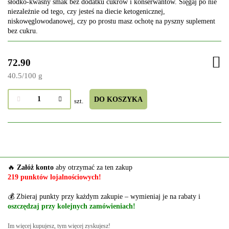
słodko-kwaśny smak bez dodatku cukrów i konserwantów. Sięgaj po nie
niezależnie od tego, czy jesteś na diecie ketogenicznej,
niskowęglowodanowej, czy po prostu masz ochotę na pyszny suplement
bez cukru.
72.90
40.5
/
100 g
DO KOSZYKA
szt.
🔥
Załóż konto
aby otrzymać za ten zakup
219 punktów lojalnościowych!
💰 Zbieraj punkty przy każdym zakupie – wymieniaj je na rabaty i
oszczędzaj przy kolejnych zamówieniach!
Im więcej kupujesz, tym więcej zyskujesz!