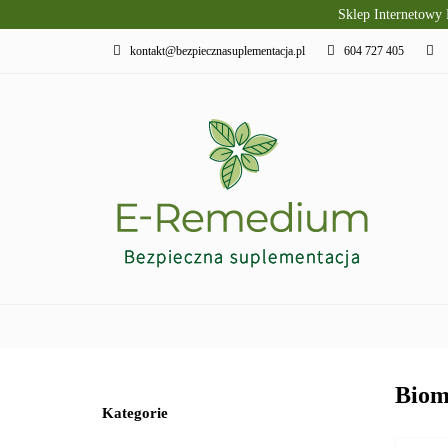
Sklep Internetowy
PRODUKTY SLAVI
kontakt@bezpiecznasuplementacja.pl
604 727 405
DIETA KETOGENI
PIELĘGNACJA I R
PRODUKTY SLAVITO
SUPLEMENTY DI
Biom
Kategorie