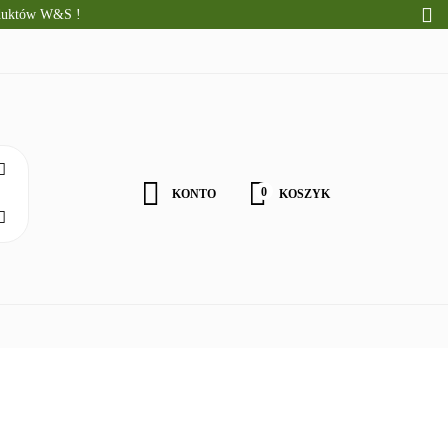
oduktów W&S !
CI
ALNE PRODUKTY
WOŚCI
0
KONTO
KOSZYK
Zaloguj się
Zarejestruj się
Zgody cookies
ZDROWA ŻYWNOŚĆ
DLA DZIECI
NATURALNE PRODU