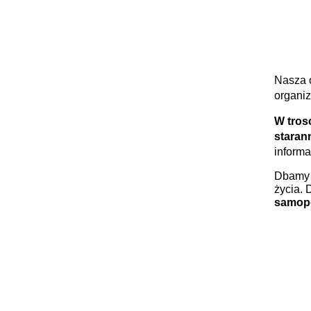
Nasza 
organiz
W tros
staran
informa
Dbamy o
życia. 
samopo