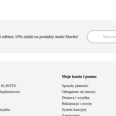
i odbierz 10% zniżki na produkty marki Slavito!
ARS VITAE NATURA Sp. z o.o.
y
Moje konto i pomoc
y SLAVITO
Sposoby płatności
lojalnościowy
Odstąpienie od umowy
Dostawa i wysyłka
Reklamacje i zwroty
ecjalna
System kaucyjny
Zamówienia