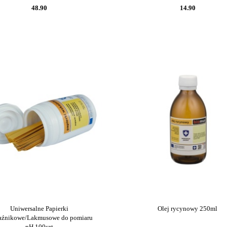
48.90
14.90
Uniwersalne Papierki
Olej rycynowy 250ml
źnikowe/Lakmusowe do pomiaru
pH 100szt