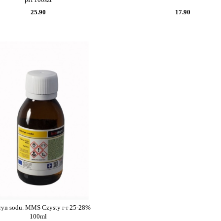
25.90
17.90
ryn sodu. MMS Czysty r-r 25-28%
100ml