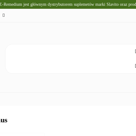
 E-Remedium jest głównym dystrybutorem suplemetów marki Slavito oraz pr
TO
SUPLEMENTY DIETY
KRÓTKI TERMIN WAŻNOŚ
CZNA
ZDROWA ŻYWNOŚĆ
DLA DZIECI
NATUR
ELAKS
SPRZĘT I ZDROWIE
DOM I HIGIENA
NO
ETY
KRÓTKI TERMIN WAŻNOŚCI
DIETA KETOGENICZNA
us