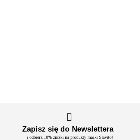
Chloryn
Siarczan
Woda
sodu.
magnezu
Błękit
Utleniona
CHLOREK
MMS
- sól
metylenowy
CZDA
MAGNEZU
Czysty
Epsom 1
44.99
100ml
6hydrat -
14.90
12.90
r-r 25-
kg
CZDA -
99.90
28%
25.90
500g
100ml
Zapisz się do Newslettera
i odbierz 10% zniżki na produkty marki Slavito!