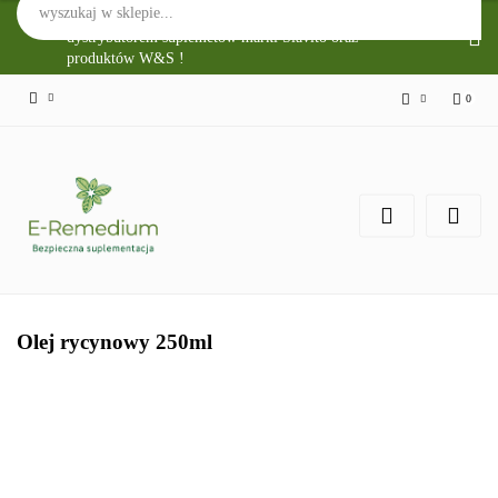
Sklep Internetowy E-Remedium jest głównym
dystrybutorem suplemetów marki Slavito oraz
produktów W&S !
0
Zaloguj się
Zarejestruj się
Zgody cookies
Olej rycynowy 250ml