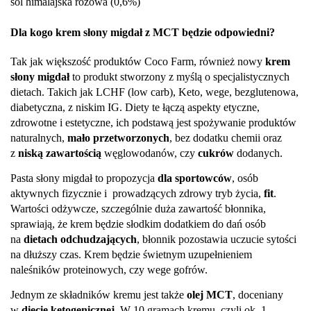
sól himalajska różowa (0,6%)
Dla kogo krem słony migdał z MCT będzie odpowiedni?
Tak jak większość produktów Coco Farm, również nowy
krem
słony migdał
to produkt stworzony z myślą o specjalistycznych
dietach. Takich jak LCHF (low carb), Keto, wege, bezglutenowa,
diabetyczna, z niskim IG. Diety te łączą aspekty etyczne,
zdrowotne i estetyczne, ich podstawą jest spożywanie produktów
naturalnych,
mało przetworzonych
, bez dodatku chemii oraz
z
niską zawartością
węglowodanów, czy
cukrów
dodanych.
Pasta słony migdał to propozycja
dla sportowców
, osób
aktywnych fizycznie i prowadzących zdrowy tryb życia,
fit
.
Wartości odżywcze, szczególnie duża zawartość błonnika,
sprawiają, że krem będzie słodkim dodatkiem do dań osób
na
dietach odchudzających
, błonnik pozostawia uczucie sytości
na dłuższy czas. Krem będzie świetnym uzupełnieniem
naleśników proteinowych, czy wege gofrów.
Jednym ze składników kremu jest także
olej MCT
, doceniany
w
diecie ketogenicznej
. W 10 gramach kremu, czyli ok. 1