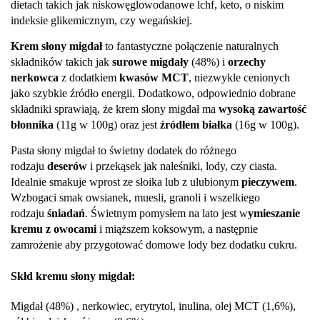
dietach takich jak niskowęglowodanowe lchf, keto, o niskim
indeksie glikemicznym, czy wegańskiej.
Krem słony migdał
to fantastyczne połączenie naturalnych
składników takich jak
surowe migdały
(48%) i
orzechy
nerkowca
z dodatkiem
kwasów MCT
, niezwykle cenionych
jako szybkie źródło energii. Dodatkowo, odpowiednio dobrane
składniki sprawiają, że krem słony migdał ma
wysoką zawartość
błonnika
(11g w 100g) oraz jest
źródłem białka
(16g w 100g).
Pasta słony migdał to świetny dodatek do różnego
rodzaju
deserów
i przekąsek jak naleśniki, lody, czy ciasta.
Idealnie smakuje wprost ze słoika lub z ulubionym
pieczywem
.
Wzbogaci smak owsianek, muesli, granoli i wszelkiego
rodzaju
śniadań
. Świetnym pomysłem na lato jest w
ymieszanie
kremu z owocami
i miąższem koksowym, a następnie
zamrożenie aby przygotować domowe lody bez dodatku cukru.
Skłd kremu słony migdał:
Migdał (48%) , nerkowiec, erytrytol, inulina, olej MCT (1,6%),