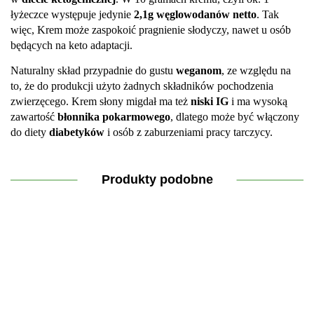
łyżeczce występuje jedynie
2,1g węglowodanów netto
. Tak
więc, Krem może zaspokoić pragnienie słodyczy, nawet u osób
będących na keto adaptacji.
Naturalny skład przypadnie do gustu
weganom
, ze względu na
to, że do produkcji użyto żadnych składników pochodzenia
zwierzęcego. Krem słony migdał ma też
niski IG
i ma wysoką
zawartość
błonnika pokarmowego
, dlatego może być włączony
do diety
diabetyków
i osób z zaburzeniami pracy tarczycy.
Produkty podobne
Keto
Chleb
Keto
Krem™
Keto
Keto
konopny
Chleb –
Migdał
Krem™
Krem™
Mieszanka
&