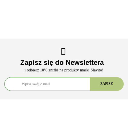
Doskonałe
Królowa
38.90
31.90
do
Wanilia
Masło
Makadamia
29.90
38.90
38.90
Wypieków
Orzechowe
Zapisz się do Newslettera
i odbierz 10% zniżki na produkty marki Slavito!