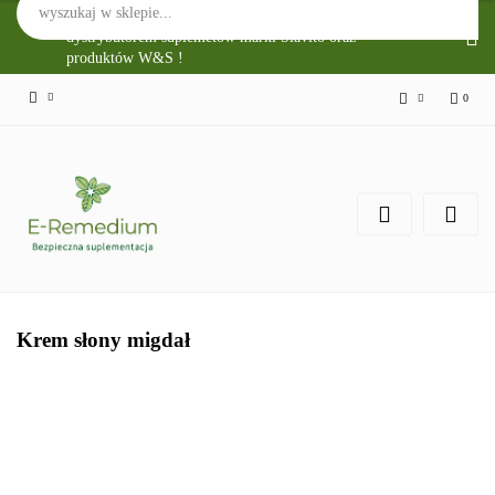
Sklep Internetowy E-Remedium jest głównym
dystrybutorem suplemetów marki Slavito oraz
produktów W&S !
0
Zaloguj się
Zarejestruj się
Zgody cookies
Krem słony migdał