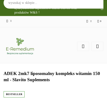
Sklep Internetowy E-Remedium jest głównym
dystrybutorem suplemetów marki Slavito oraz
produktów W&S !
0
Zaloguj się
Zarejestruj się
Zgody cookies
ADEK 2mk7 liposomalny kompleks witamin 150
ml - Slavito Suplements
BESTSELLER