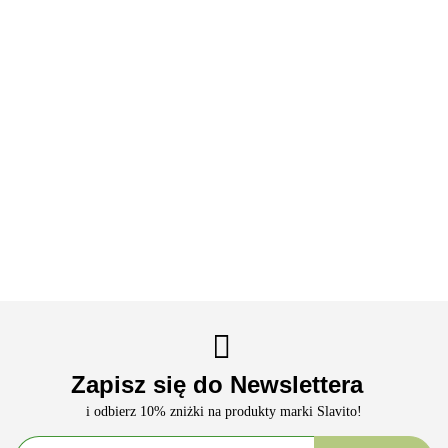
ANTY-
ANTY-
ANTY
AGING
AGING
B-Complex z
TUSSIS
Kompleks
Kompleks
sokiem
Syrop
regeneracyjny
regeneracyjny
pomarańczowym
Wzmacniający
99.90
99.90
86.90
Dzień -
Noc - Slavito
- 192 g - Slavito
100 ML -
138.90
Slavito
Slavito
Zapisz się do Newslettera
i odbierz 10% zniżki na produkty marki Slavito!