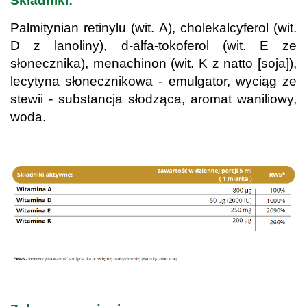
Składniki:
Palmitynian retinylu (wit. A), cholekalcyferol (wit.
D z lanoliny), d-alfa-tokoferol (wit. E ze
słonecznika), menachinon (wit. K z natto [soja]),
lecytyna słonecznikowa - emulgator, wyciąg ze
stewii - substancja słodząca, aromat waniliowy,
woda.
.
.