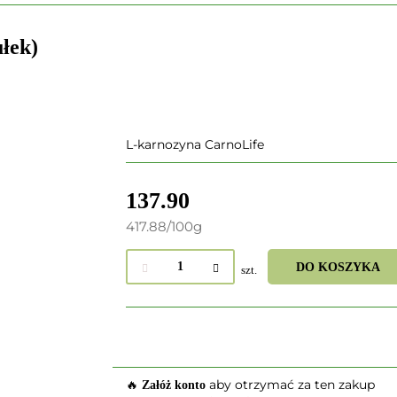
łek)
L-karnozyna CarnoLife
137.90
417.88
/
100g
DO KOSZYKA
szt.
🔥
aby otrzymać za ten zakup
Załóż konto