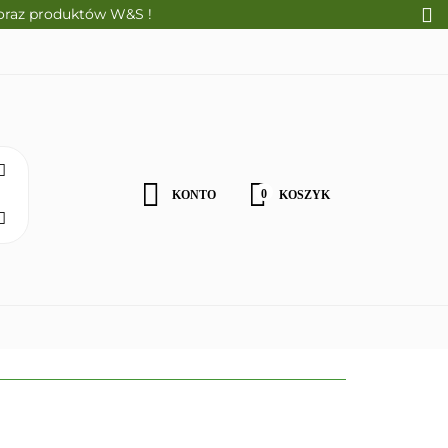
oraz produktów W&S !
CI
ALNE PRODUKTY
WOŚCI
0
KONTO
KOSZYK
Zaloguj się
Zarejestruj się
Zgody cookies
ZDROWA ŻYWNOŚĆ
DLA DZIECI
NATURALNE PRODU