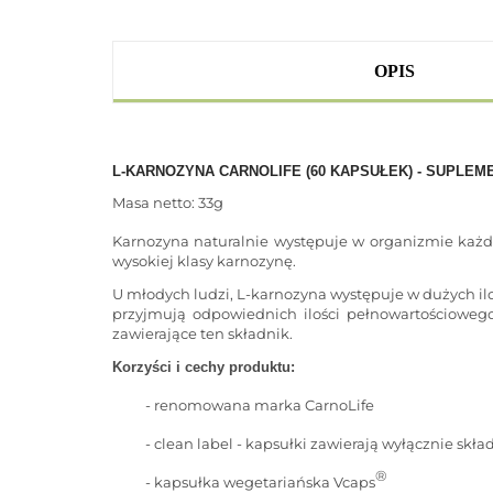
OPIS
L-KARNOZYNA CARNOLIFE (60 KAPSUŁEK) - SUPLEM
Masa netto: 33g
Karnozyna naturalnie występuje w organizmie każde
wysokiej klasy karnozynę.
U młodych ludzi, L-karnozyna występuje w dużych ilo
przyjmują odpowiednich ilości pełnowartościoweg
zawierające ten składnik.
Korzyści i cechy produktu:
- renomowana marka CarnoLife
- clean label - kapsułki zawierają wyłącznie sk
®
- kapsułka wegetariańska Vcaps