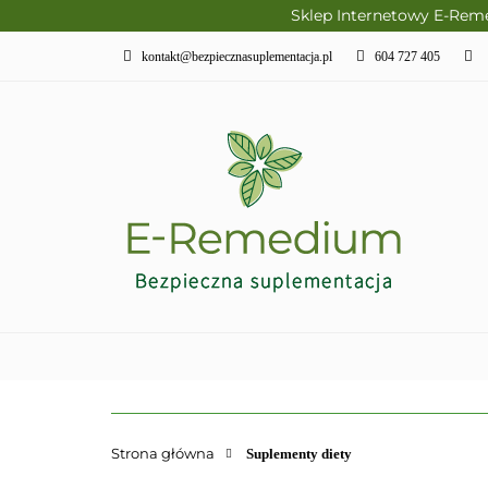
Sklep Internetowy E-Rem
PRODUKTY SLAVI
kontakt@bezpiecznasuplementacja.pl
604 727 405
DIETA KETOGENI
PIELĘGNACJA I R
PRODUKTY SLAVITO
SUPLEMENTY DI
Strona główna
Suplementy diety