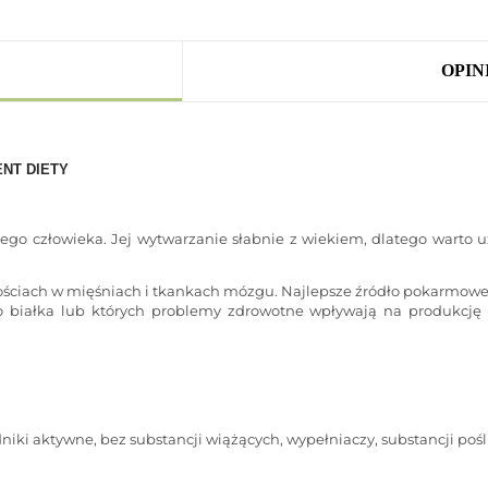
OPINI
ENT DIETY
go człowieka. Jej wytwarzanie słabnie z wiekiem, dlatego warto u
ściach w mięśniach i tkankach mózgu. Najlepsze źródło pokarmowe L-
o białka lub których problemy zdrowotne wpływają na produkcj
ładniki aktywne, bez substancji wiążących, wypełniaczy, substancji p