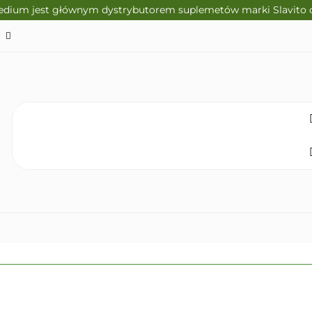
edium jest głównym dystrybutorem suplemetów marki Slavito 
TO
SUPLEMENTY DIETY
KRÓTKI TERMIN WAŻNOŚ
CZNA
ZDROWA ŻYWNOŚĆ
DLA DZIECI
NATUR
ELAKS
SPRZĘT I ZDROWIE
DOM I HIGIENA
NO
ETY
KRÓTKI TERMIN WAŻNOŚCI
DIETA KETOGENICZNA