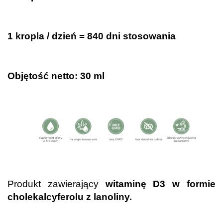
.
1 kropla / dzień = 840 dni stosowania
.
Objętość netto: 30 ml
.
.
Produkt zawierający
witaminę D3 w formie
cholekalcyferolu z lanoliny.
.