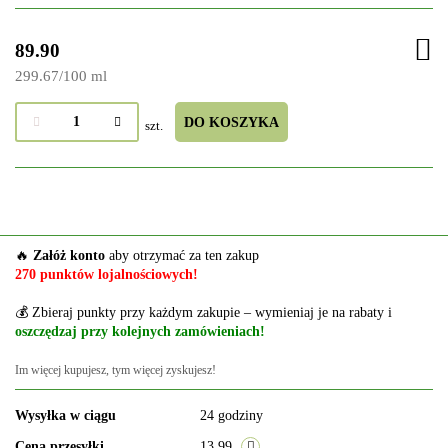
89.90
299.67
/
100 ml
DO KOSZYKA
szt.
🔥
Załóż konto
aby otrzymać za ten zakup
270 punktów lojalnościowych!
💰 Zbieraj punkty przy każdym zakupie – wymieniaj je na rabaty i
oszczędzaj przy kolejnych zamówieniach!
Im więcej kupujesz, tym więcej zyskujesz!
Wysyłka w ciągu
24 godziny
Cena przesyłki
13.99