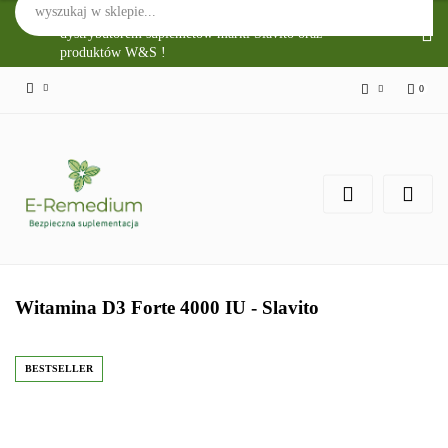
Sklep Internetowy E-Remedium jest głównym
dystrybutorem suplemetów marki Slavito oraz
produktów W&S !
0
Zaloguj się
Zarejestruj się
Zgody cookies
Witamina D3 Forte 4000 IU - Slavito
BESTSELLER