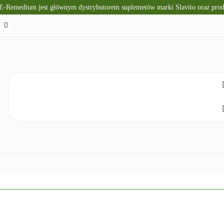
 E-Remedium jest głównym dystrybutorem suplemetów marki Slavito oraz pr
TO
SUPLEMENTY DIETY
KRÓTKI TERMIN WAŻNOŚ
CZNA
ZDROWA ŻYWNOŚĆ
DLA DZIECI
NATUR
ELAKS
SPRZĘT I ZDROWIE
DOM I HIGIENA
NO
ETY
KRÓTKI TERMIN WAŻNOŚCI
DIETA KETOGENICZNA