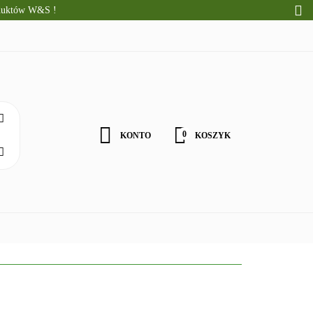
oduktów W&S !
CI
ALNE PRODUKTY
WOŚCI
0
KONTO
KOSZYK
Zaloguj się
Zarejestruj się
Zgody cookies
ZDROWA ŻYWNOŚĆ
DLA DZIECI
NATURALNE PRODU