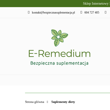
Sklep Internetowy
PRODUKTY SLAVI
kontakt@bezpiecznasuplementacja.pl
604 727 405
DIETA KETOGENI
PIELĘGNACJA I R
PRODUKTY SLAVITO
SUPLEMENTY DI
Strona główna
Suplementy diety