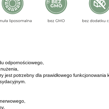
du odpornościowego,
znużenia,
ry jest potrzebny dla prawidłowego funkcjonowania ko
ksydacyjnym.
 nerwowego,
ny,