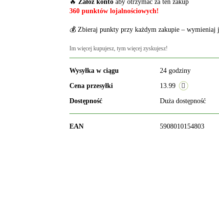
🔥
Załóż konto
aby otrzymać za ten zakup
360 punktów lojalnościowych!
💰 Zbieraj punkty przy każdym zakupie – wymieniaj j
Im więcej kupujesz, tym więcej zyskujesz!
Wysyłka w ciągu
24 godziny
Cena przesyłki
13.99
Dostępność
Duża dostępność
EAN
5908010154803