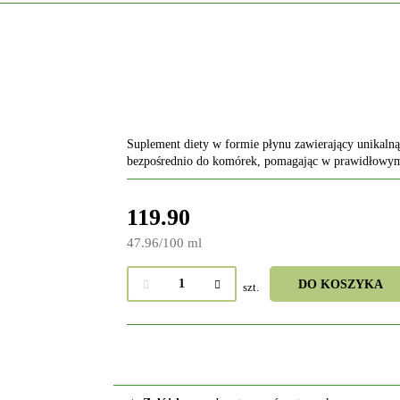
Suplement diety w formie płynu zawierający unikalną
bezpośrednio do komórek, pomagając w prawidłowym
119.90
47.96
/
100 ml
DO KOSZYKA
szt.