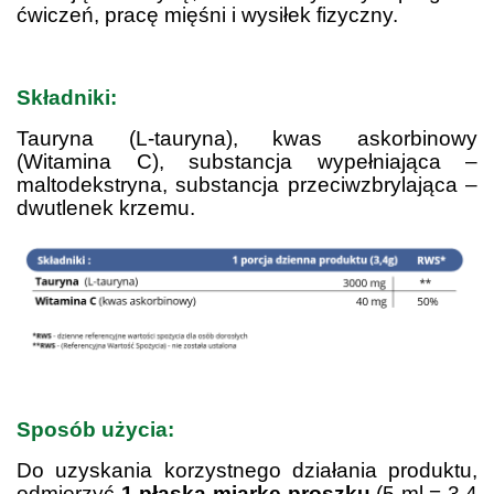
ćwiczeń, pracę mięśni i wysiłek fizyczny.
.
Składniki:
Tauryna (L-tauryna), kwas askorbinowy
(Witamina C), substancja wypełniająca –
maltodekstryna, substancja przeciwzbrylająca –
dwutlenek krzemu.
.
Sposób użycia:
Do uzyskania korzystnego działania produktu,
odmierzyć
1 płaską miarkę proszku
(5 ml = 3,4