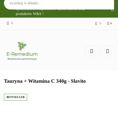
Sklep Internetowy E-Remedium jest głównym
dystrybutorem suplemetów marki Slavito oraz
produktów W&S !
0
Zaloguj się
Zarejestruj się
Zgody cookies
Tauryna + Witamina C 340g - Slavito
BESTSELLER