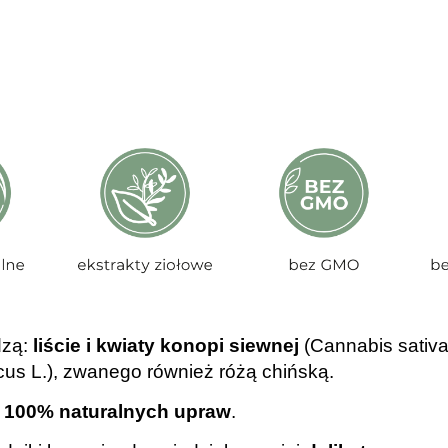
dzą:
liście i kwiaty konopi siewnej
(Cannabis sativa
cus L.), zwanego również różą chińską.
w
100% naturalnych upraw
.