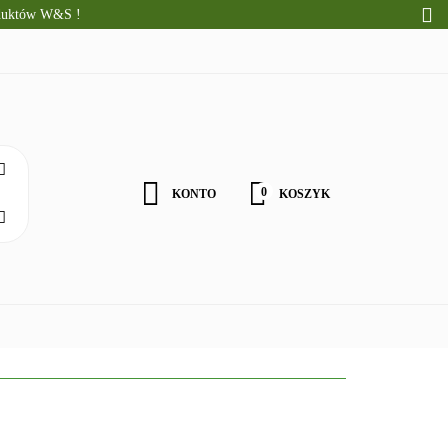
oduktów W&S !
CI
ALNE PRODUKTY
WOŚCI
0
KONTO
KOSZYK
Zaloguj się
Zarejestruj się
Zgody cookies
ZDROWA ŻYWNOŚĆ
DLA DZIECI
NATURALNE PRODU