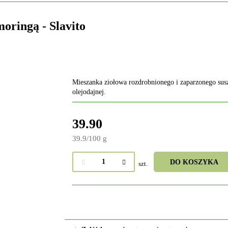
moringą - Slavito
Mieszanka ziołowa rozdrobnionego i zaparzonego susz
olejodajnej.
39.90
39.9
/
100 g
DO KOSZYKA
szt.