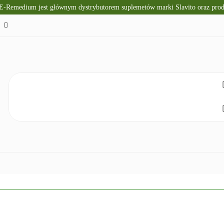
 E-Remedium jest głównym dystrybutorem suplemetów marki Slavito oraz pr
TO
SUPLEMENTY DIETY
KRÓTKI TERMIN WAŻNOŚ
CZNA
ZDROWA ŻYWNOŚĆ
DLA DZIECI
NATUR
ELAKS
SPRZĘT I ZDROWIE
DOM I HIGIENA
NO
ETY
KRÓTKI TERMIN WAŻNOŚCI
DIETA KETOGENICZNA