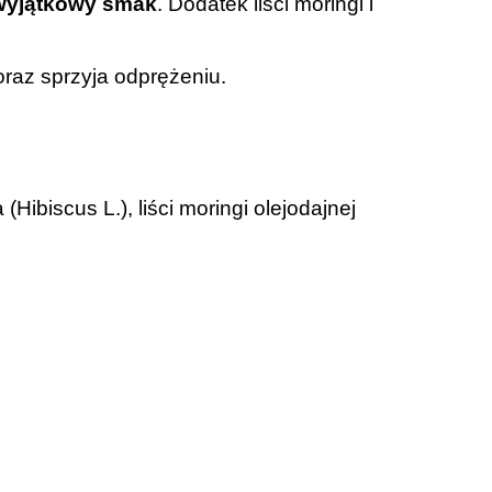
 wyjątkowy smak
. Dodatek liści moringi i
raz sprzyja odprężeniu.
Hibiscus L.), liści moringi olejodajnej