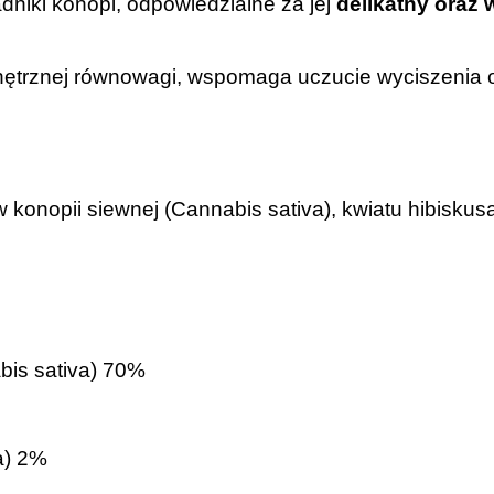
dniki konopi, odpowiedzialne za jej
delikatny oraz
trznej równowagi, wspomaga uczucie wyciszenia o
 konopii siewnej (Cannabis sativa), kwiatu hibiskusa (
abis sativa) 70%
ra) 2%