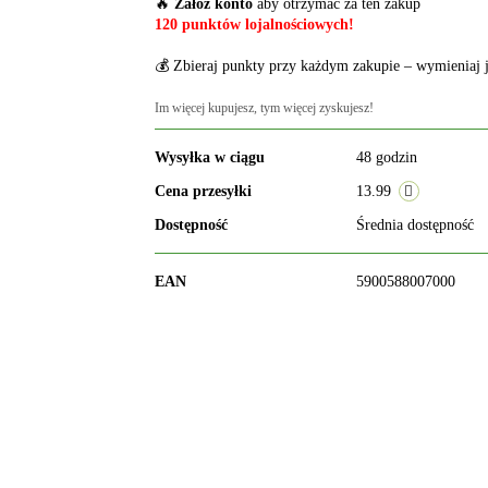
🔥
Załóż konto
aby otrzymać za ten zakup
120 punktów lojalnościowych!
💰 Zbieraj punkty przy każdym zakupie – wymieniaj j
Im więcej kupujesz, tym więcej zyskujesz!
Wysyłka w ciągu
48 godzin
Cena przesyłki
13.99
Dostępność
Średnia dostępność
EAN
5900588007000