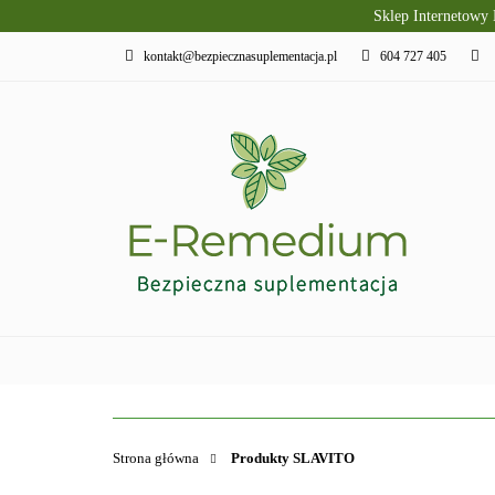
Sklep Internetowy
PRODUKTY SLAVI
kontakt@bezpiecznasuplementacja.pl
604 727 405
DIETA KETOGENI
PIELĘGNACJA I R
PRODUKTY SLAVITO
SUPLEMENTY DI
Strona główna
Produkty SLAVITO