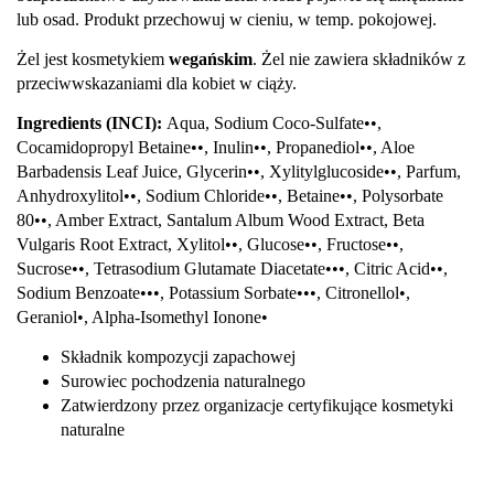
lub osad. Produkt przechowuj w cieniu, w temp. pokojowej.
Żel jest kosmetykiem
wegańskim
. Żel nie zawiera składników z
przeciwwskazaniami dla kobiet w ciąży.
Ingredients (INCI):
Aqua, Sodium Coco-Sulfate••,
Cocamidopropyl Betaine••, Inulin••, Propanediol••, Aloe
Barbadensis Leaf Juice, Glycerin••, Xylitylglucoside••, Parfum,
Anhydroxylitol••, Sodium Chloride••, Betaine••, Polysorbate
80••, Amber Extract, Santalum Album Wood Extract, Beta
Vulgaris Root Extract, Xylitol••, Glucose••, Fructose••,
Sucrose••, Tetrasodium Glutamate Diacetate•••, Citric Acid••,
Sodium Benzoate•••, Potassium Sorbate•••, Citronellol•,
Geraniol•, Alpha-Isomethyl Ionone•
Składnik kompozycji zapachowej
Surowiec pochodzenia naturalnego
Zatwierdzony przez organizacje certyfikujące kosmetyki
naturalne