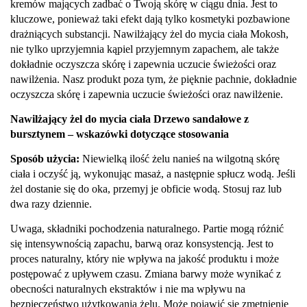
kremów mających zadbać o Twoją skórę w ciągu dnia. Jest to
kluczowe, ponieważ taki efekt dają tylko kosmetyki pozbawione
drażniących substancji. Nawilżający żel do mycia ciała Mokosh,
nie tylko uprzyjemnia kąpiel przyjemnym zapachem, ale także
dokładnie oczyszcza skórę i zapewnia uczucie świeżości oraz
nawilżenia. Nasz produkt poza tym, że pięknie pachnie, dokładnie
oczyszcza skórę i zapewnia uczucie świeżości oraz nawilżenie.
Nawilżający żel do mycia ciała Drzewo sandałowe z
bursztynem – wskazówki dotyczące stosowania
Sposób użycia:
Niewielką ilość żelu nanieś na wilgotną skórę
ciała i oczyść ją, wykonując masaż, a następnie spłucz wodą. Jeśli
żel dostanie się do oka, przemyj je obficie wodą. Stosuj raz lub
dwa razy dziennie.
Uwaga, składniki pochodzenia naturalnego. Partie mogą różnić
się intensywnością zapachu, barwą oraz konsystencją. Jest to
proces naturalny, który nie wpływa na jakość produktu i może
postępować z upływem czasu. Zmiana barwy może wynikać z
obecności naturalnych ekstraktów i nie ma wpływu na
bezpieczeństwo użytkowania żelu. Może pojawić się zmętnienie