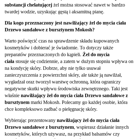
substancji chelatującej
żel można stosować nawet w bardzo
twardej wodzie, uzyskując gęstą i aksamitną pianę.
Dla kogo przeznaczony jest nawilżający żel do mycia ciała
Drzewo sandałowe z bursztynem Mokosh?
Warto poświęcić czas na sprawdzenie składu kupowanych
kosmetyków i dobierać je świadomie. To dotyczy także
preparatów przeznaczonych do kąpieli.
Żel do mycia
ciała
stosuje się codziennie, a zatem w dużym stopniu wpływa on
na kondycję skóry. Dobrze, aby nie tylko usuwał
zanieczyszczenia z powierzchni skóry, ale także ją nawilżał,
wygładzał oraz tworzył warstwę ochronną, która ograniczy
negatywne skutki wpływu środowiska zewnętrznego. Taki jest
właśnie
nawilżający żel do mycia ciała Drzewo sandałowe z
bursztynem
marki Mokosh. Polecamy go każdej osobie, która
chce kompleksowo zadbać o pielęgnację skóry.
Wybierając prezentowany
nawilżający żel do mycia ciała
Drzewo sandałowe z bursztynem
, wspierasz działanie innych
kosmetyków, których używasz, na przykład balsamów czy