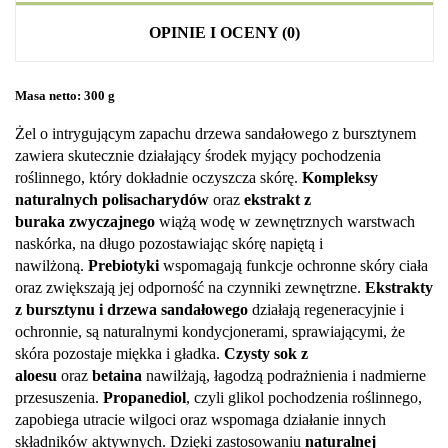
OPINIE I OCENY (0)
Masa netto: 300 g
Żel o intrygującym zapachu drzewa sandałowego z bursztynem
zawiera skutecznie działający środek myjący pochodzenia
roślinnego, który dokładnie oczyszcza skórę.
Kompleksy
naturalnych polisacharydów
oraz
ekstrakt z
buraka
zwyczajnego
wiążą wodę w zewnętrznych warstwach
naskórka, na długo pozostawiając skórę napiętą i
nawilżoną.
Prebiotyki
wspomagają funkcje ochronne skóry ciała
oraz zwiększają jej odporność na czynniki zewnętrzne.
Ekstrakty
z bursztynu i drzewa sandałowego
działają regeneracyjnie i
ochronnie, są naturalnymi kondycjonerami, sprawiającymi, że
skóra pozostaje miękka i gładka.
Czysty sok z
aloesu
oraz
betaina
nawilżają, łagodzą podrażnienia i nadmierne
przesuszenia.
Propanediol
, czyli glikol pochodzenia roślinnego,
zapobiega utracie wilgoci oraz wspomaga działanie innych
składników aktywnych. Dzięki zastosowaniu
naturalnej