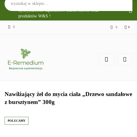
Sklep Internetowy E-Remedium jest głównym
dystrybutorem suplemetów marki Slavito oraz
produktów W&S !
0
Zaloguj się
Zarejestruj się
Zgody cookies
Nawilżający żel do mycia ciała „Drzewo sandałowe
z bursztynem” 300g
POLECAMY