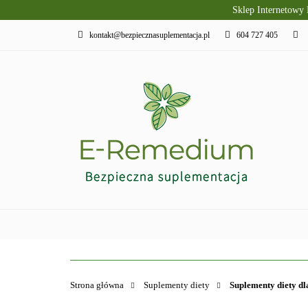
Sklep Internetowy
PRODUKTY SLAVI
kontakt@bezpiecznasuplementacja.pl
604 727 405
DIETA KETOGENI
PIELĘGNACJA I R
PRODUKTY SLAVITO
SUPLEMENTY DI
Strona główna
Suplementy diety
Suplementy diety dl