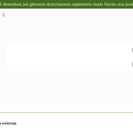
 E-Remedium jest głównym dystrybutorem suplemetów marki Slavito oraz pr
TO
SUPLEMENTY DIETY
KRÓTKI TERMIN WAŻNOŚ
CZNA
ZDROWA ŻYWNOŚĆ
DLA DZIECI
NATUR
ELAKS
SPRZĘT I ZDROWIE
DOM I HIGIENA
NO
ETY
KRÓTKI TERMIN WAŻNOŚCI
DIETA KETOGENICZNA
a zwierząt