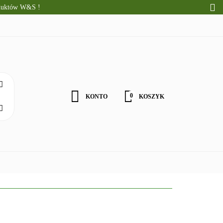
oduktów W&S !
CI
ALNE PRODUKTY
WOŚCI
0
KONTO
KOSZYK
Zaloguj się
Zarejestruj się
Zgody cookies
ZDROWA ŻYWNOŚĆ
DLA DZIECI
NATURALNE PRODU