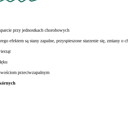
sparcie przy jednostkach chorobowych
órego efektem są stany zapalne, przyspieszone starzenie się, zmiany 
ierząt
lęku
ciwościom przeciwzapalnym
skórnych