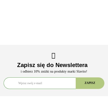
ANTY-
ANTY-
ANTY
2mk7
Slavito
AGING
AGING
449.90
TUSSIS
liposomalny
DZIEŃ /
Komplek
Syrop
kompleks
109.90
NOC
regeneracy
Wzmacniający
witamin
199.90
99.90
86.90
Kompleks
Dzień -
100 ML -
150 ml -
299.90
regeneracyjny
Slavito
Slavito
Slavito
- Slavito
Suplements
Zapisz się do Newslettera
i odbierz 10% zniżki na produkty marki Slavito!