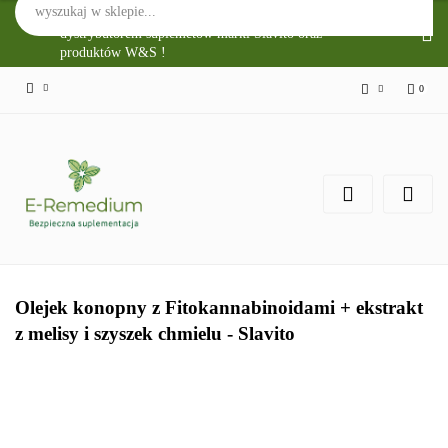
Sklep Internetowy E-Remedium jest głównym
dystrybutorem suplemetów marki Slavito oraz
produktów W&S !
0
Zaloguj się
Zarejestruj się
Zgody cookies
Olejek konopny z Fitokannabinoidami + ekstrakt
z melisy i szyszek chmielu - Slavito