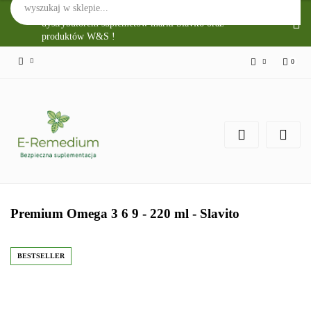
Sklep Internetowy E-Remedium jest głównym
dystrybutorem suplemetów marki Slavito oraz
produktów W&S !
0
Zaloguj się
Zarejestruj się
Zgody cookies
Premium Omega 3 6 9 - 220 ml - Slavito
BESTSELLER