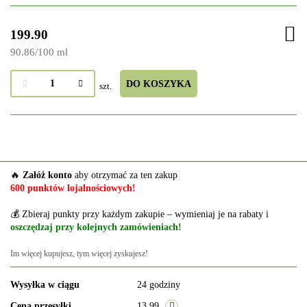
199.90
90.86
/
100 ml
DO KOSZYKA
szt.
🔥
Załóż konto
aby otrzymać za ten zakup
600 punktów lojalnościowych!
💰 Zbieraj punkty przy każdym zakupie – wymieniaj je na rabaty i
oszczędzaj przy kolejnych zamówieniach!
Im więcej kupujesz, tym więcej zyskujesz!
Wysyłka w ciągu
24 godziny
Cena przesyłki
13.99