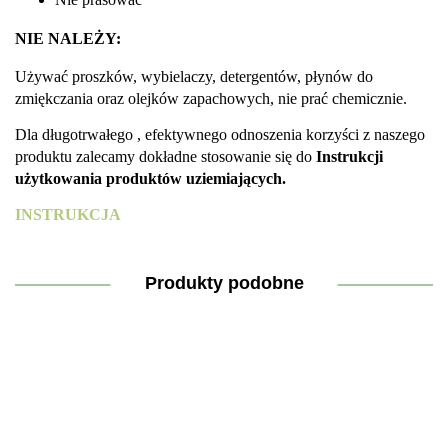
NIE NALEŻY
:
Używać proszków, wybielaczy, detergentów, płynów do
zmiękczania oraz olejków zapachowych, nie prać chemicznie.
Dla długotrwałego , efektywnego odnoszenia korzyści z naszego
produktu zalecamy dokładne stosowanie się do
Instrukcji
użytkowania produktów uziemiających.
INSTRUKCJA
Produkty podobne
GluKeto
GluKeto
GluKeto
Meter –
Meter –