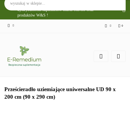
Sklep Internetowy E-Remedium jest głównym
dystrybutorem suplemetów marki Slavito oraz
produktów W&S !
0
Zaloguj się
Zarejestruj się
Zgody cookies
Prześcieradło uziemiające uniwersalne UD 90 x
200 cm (90 x 290 cm)