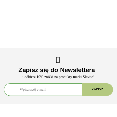
Meter –
Sterylne
Testy
Ciśnieniomierz
Ciśnieniomierz
Glukometr
Lancety
Paskowe
naramienny
naramienny
14.90
59.90
&
50szt.
Glukoza
KARDIO-
TECH-MED
190.90
Ketometr
50szt.
TEST
TMA-
87.90
123.90
(Zestaw
MEDICAL
3BASIC (B) z
Startowy)
KTB-02 z
zasilaczem
zasilaczem
Zapisz się do Newslettera
i odbierz 10% zniżki na produkty marki Slavito!