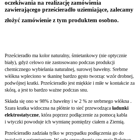
oczekiwania na realizację zamówienia
zawierającego prześcieradło uziemiające, zalecamy
złożyć zamówienie z tym produktem osobno.
Prześcieradło ma kolor naturalny, śmietankowy (nie optycznie
biały), gdyż celowo nie zastosowano podczas produkcji
chemicznego wybielania naturalnej, surowej bawełny. Srebrne
włókna wpleciono w tkaninę bardzo gęsto tworząc wzór drobnej,
podwójnej kratki. Prześcieradło jest miękkie i miłe w kontakcie za
skórą, a jest to bardzo ważne podczas snu.
Składa się ono w 98% z bawełny i w 2 % ze srebrnego włókna .
Szara kratka widoczna na płótnie to sieć przewodząca
ładunki
elektrostatyczne
, która poprzez podłączenie za pomocą kabla
i wtyczki powoduje ich wymianę pomiędzy ciałem a Ziemią.
Prześcieradło zadziała tylko w przypadku podłączenia go do
instalacji z uziemieniem. W celu sprawdzenia czy mają Państwo