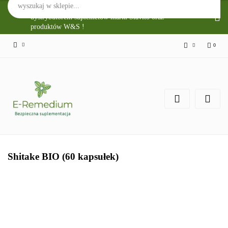
Sklep Internetowy E-Remedium jest głównym
dystrybutorem suplemetów marki Slavito oraz
produktów W&S !
0
Zaloguj się
Zarejestruj się
Zgody cookies
Shitake BIO (60 kapsułek)