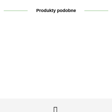
Produkty podobne
HelioVit
Kudzu
Herbatka
Dzikie
Kids 20
Root
laktacyjna
oregano
ml -
ekstrakt
- Slavito
eL-AMINO
olej
Slavito
(90
59.90
kompleks
STRONG
62.90
58.90
44.90
kapsułek)
aminokwasowy
100%
pomarańcza,
naturalny
74.90
proszek 200g
x 90
kapsułek
miękkich