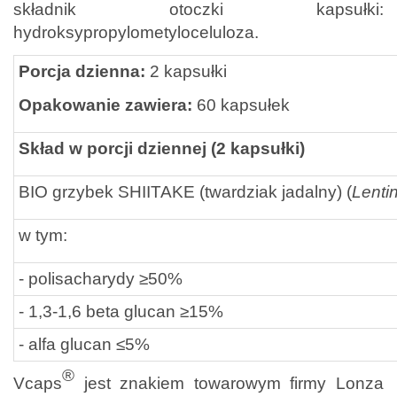
składnik otoczki kapsułki:
hydroksypropylometyloceluloza.
Porcja dzienna:
2 kapsułki
Opakowanie zawiera:
60 kapsułek
Skład w porcji dziennej (2 kapsułki)
BIO grzybek SHIITAKE (twardziak jadalny) (
Lenti
w tym:
- polisacharydy ≥50%
- 1,3-1,6 beta glucan ≥15%
- alfa glucan ≤5%
®
Vcaps
jest znakiem towarowym firmy Lonza