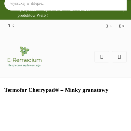
Sklep Internetowy E-Remedium jest głównym
dystrybutorem suplemetów marki Slavito oraz
produktów W&S !
0
Zaloguj się
Zarejestruj się
Zgody cookies
Termofor Cherrypad® – Minky granatowy