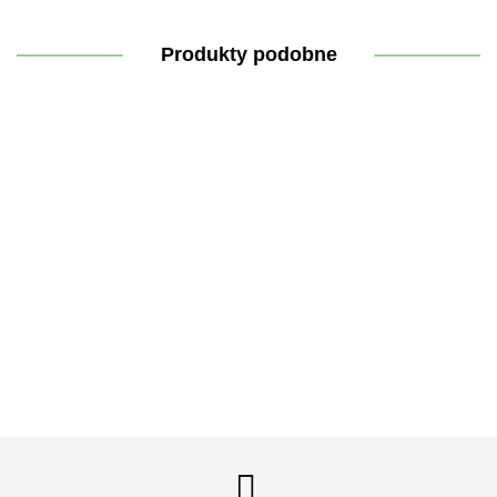
Produkty podobne
Lekka
Kremowy
Cynk
Dezodorant
Hydrolat
odżywka
żel
organiczny
,,Zielona
do cery
do
myjący
Trio 15
róża"
suchej i
włosów
,,Czysty
35.30
mg 100
35.30
wrażliwej
32.90
,,Klasyka
40.30
jak złoto"
44.30
tabletek
RÓŻA i
z oliwką"
OPUNCJA
FIGOWA