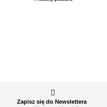
Lekka
Kremowy
Cynk
Dezodorant
Hydrolat
odżywka
żel
organiczny
,,Zielona
do cery
do
myjący
Trio 15
róża"
suchej i
włosów
,,Czysty
35.30
mg 100
35.30
wrażliwej
32.90
,,Klasyka
40.30
jak złoto"
44.30
tabletek
RÓŻA i
z oliwką"
OPUNCJA
FIGOWA
Zapisz się do Newslettera