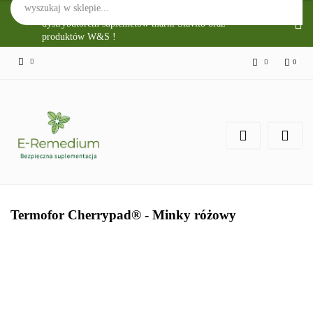
Sklep Internetowy E-Remedium jest głównym
dystrybutorem suplemetów marki Slavito oraz
produktów W&S !
0
Zaloguj się
Zarejestruj się
Zgody cookies
Termofor Cherrypad® - Minky różowy