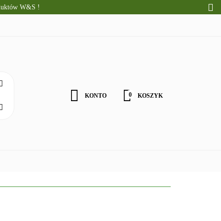
oduktów W&S !
CI
ALNE PRODUKTY
WOŚCI
0
KONTO
KOSZYK
Zaloguj się
Zarejestruj się
Zgody cookies
ZDROWA ŻYWNOŚĆ
DLA DZIECI
NATURALNE PRODU