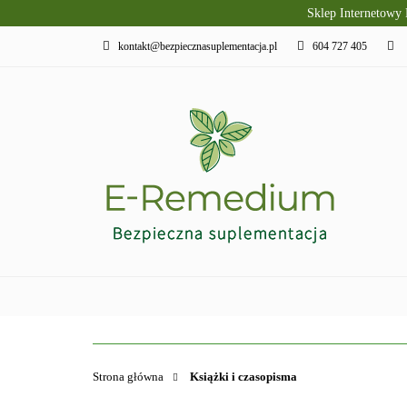
Sklep Internetowy
PRODUKTY SLAVI
kontakt@bezpiecznasuplementacja.pl
604 727 405
DIETA KETOGENI
PIELĘGNACJA I R
PRODUKTY SLAVITO
SUPLEMENTY DI
Strona główna
Książki i czasopisma