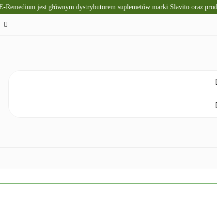
 E-Remedium jest głównym dystrybutorem suplemetów marki Slavito oraz pr
TO
SUPLEMENTY DIETY
KRÓTKI TERMIN WAŻNOŚ
CZNA
ZDROWA ŻYWNOŚĆ
DLA DZIECI
NATUR
ELAKS
SPRZĘT I ZDROWIE
DOM I HIGIENA
NO
ETY
KRÓTKI TERMIN WAŻNOŚCI
DIETA KETOGENICZNA