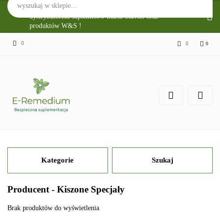
Sklep Internetowy E-Remedium jest głównym
dystrybutorem suplemetów marki Slavito oraz
produktów W&S !
0
Zaloguj się
Zarejestruj się
Zgody cookies
Kategorie
Szukaj
Producent - Kiszone Specjały
Brak produktów do wyświetlenia