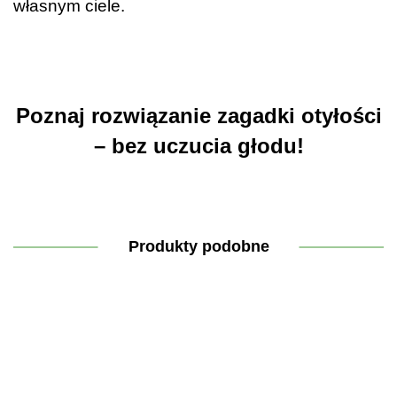
własnym ciele.
.
.
Poznaj rozwiązanie zagadki otyłości
– bez uczucia głodu!
Produkty podobne
Książka
Książka
Książka
Książka –
Ksią
- Jod
-
-
Cholesterol-