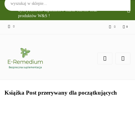
Sklep Internetowy E-Remedium jest głównym
dystrybutorem suplemetów marki Slavito oraz
produktów W&S !
0
Zaloguj się
Zarejestruj się
Zgody cookies
Książka Post przerywany dla początkujących