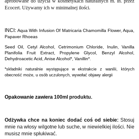
aprobowane do użycia w kosmetykach naturalnych m. in. przez
Ecocert. Używamy ich w minimalnej ilości.
INCI:
Aqua With
Infusion Of
Matricaria
Chamomilla Flower,
Aqua,
Papaver Rhoeas
Seed Oil, Cetyl Alcohol, Cetrimonium Chloride, Inulin, Vanilla
Planifolia Fruit Extract, Propylene Glycol, Benzyl Alcohol,
Dehydroacetic Acid, Anise Alcohol*, Vanillin*.
*składniki naturalnie występujące w ekstrakcie z wanilii, których
obecność może, u osób uczulonych, wywołać objawy alergii
Opakowanie zawiera
1
0
0
ml produktu.
Odżywka chce na koniec dodać coś od siebie:
Stosuj
mnie na włosy wilgotne lub suche, w niewielkiej ilości. Nie
musisz mnie spłukiwać.