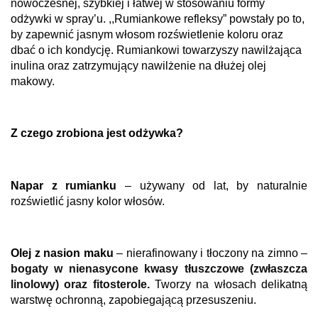
nowoczesnej, szybkiej i łatwej w stosowaniu formy
odżywki w spray’u. ,,Rumiankowe refleksy” powstały po to,
by zapewnić jasnym włosom rozświetlenie koloru oraz
dbać o ich kondycję. Rumiankowi towarzyszy nawilżająca
inulina oraz zatrzymujący nawilżenie na dłużej olej
makowy.
Z czego zrobiona jest odżywka?
Napar z rumianku
–
używany od lat, by naturalnie
rozświetlić jasny kolor włosów.
Ol
ej z nasion maku
–
nierafinowan
y
i tłoczon
y
na zimno –
bogaty w nienasycone kwasy tłuszczowe (zwłaszcza
linolowy
) oraz fitosterole
.
Tworzy na włosach delikatną
warstwę ochronną, zapobiegającą przesuszeniu.