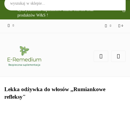
Sklep Internetowy E-Remedium jest głównym
dystrybutorem suplemetów marki Slavito oraz
produktów W&S !
0
Zaloguj się
Zarejestruj się
Zgody cookies
Lekka odżywka do włosów ,,Rumiankowe
refleksy"