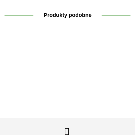
Produkty podobne
Cynk
Błyszczyk
Dezodorant
Hydrolat
organiczny
Kompres
do ust
,,Zielona
do cery
Trio 15
Flex
,,Zabłyśnij-
róża"
suchej i
mg 100
STANDAR
naturalnie!"
wrażliwej
32.90
27.30
40.30
44.30
tabletek
10×26 cm
RÓŻA i
28.90
OPUNCJA
FIGOWA