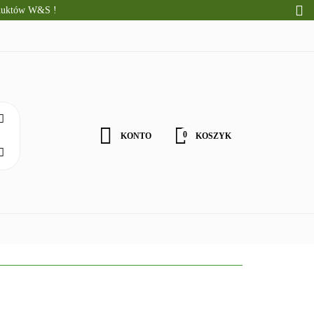
oduktów W&S !
CI
ALNE PRODUKTY
WOŚCI
0
KONTO
KOSZYK
Zaloguj się
Zarejestruj się
Zgody cookies
ZDROWA ŻYWNOŚĆ
DLA DZIECI
NATURALNE PRODU