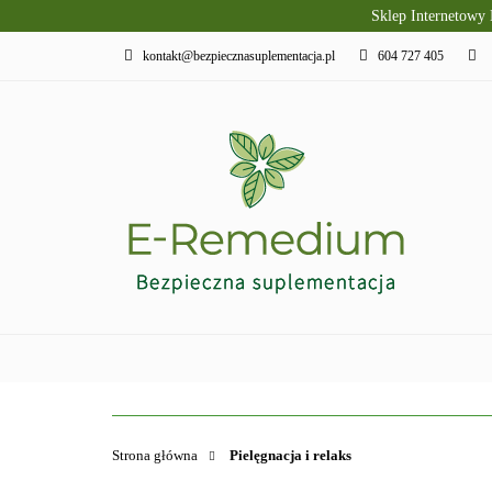
Sklep Internetowy
PRODUKTY SLAVI
kontakt@bezpiecznasuplementacja.pl
604 727 405
DIETA KETOGENI
PIELĘGNACJA I R
PRODUKTY SLAVITO
SUPLEMENTY DI
Strona główna
Pielęgnacja i relaks