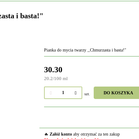
sta i basta!"
Pianka do mycia twarzy ,,Chmurzasta i basta!"
30.30
20.2
/
100 ml
DO KOSZYKA
szt.
🔥
Załóż konto
aby otrzymać za ten zakup