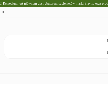
 E-Remedium jest głównym dystrybutorem suplemetów marki Slavito oraz pr
TO
SUPLEMENTY DIETY
KRÓTKI TERMIN WAŻNOŚ
CZNA
ZDROWA ŻYWNOŚĆ
DLA DZIECI
NATUR
ELAKS
SPRZĘT I ZDROWIE
DOM I HIGIENA
NO
ETY
KRÓTKI TERMIN WAŻNOŚCI
DIETA KETOGENICZNA