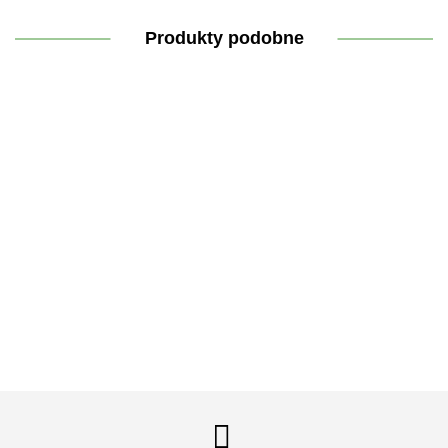
Produkty podobne
Lekka
Kremowy
Cynk
Błyszczyk
odżywka
żel
organiczny
Kompres
do ust
do
myjący
Trio 15
Flex
,,Zabłyśnij-
włosów
,,Czysty
35.30
mg 100
STANDARD
35.30
naturalnie!"
32.90
,,Klasyka
27.30
jak złoto"
tabletek
10×26 cm
z oliwką"
28.90