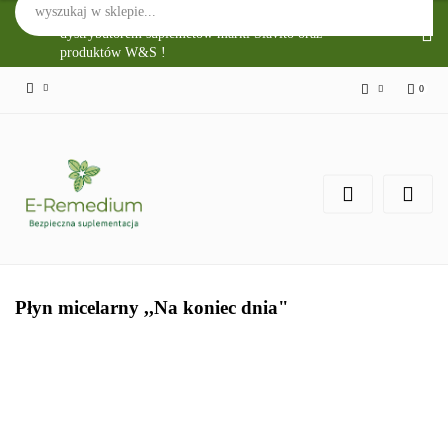
Sklep Internetowy E-Remedium jest głównym
dystrybutorem suplemetów marki Slavito oraz
produktów W&S !
0
Zaloguj się
Zarejestruj się
Zgody cookies
Płyn micelarny ,,Na koniec dnia"