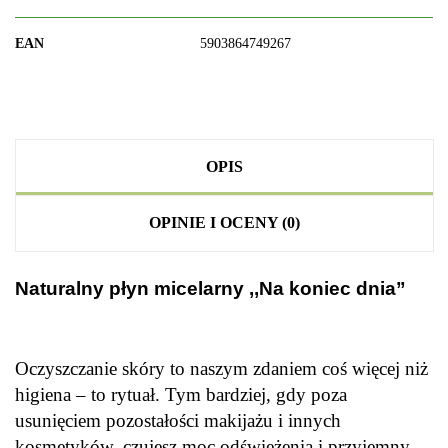
EAN
5903864749267
OPIS
OPINIE I OCENY (0)
Naturalny płyn micelarny ,,Na koniec dnia”
.
Oczyszczanie skóry to naszym zdaniem coś więcej niż
higiena – to rytuał. Tym bardziej, gdy poza
usunięciem pozostałości makijażu i innych
kosmetyków, czujesz moc odświeżenia i przyjemny