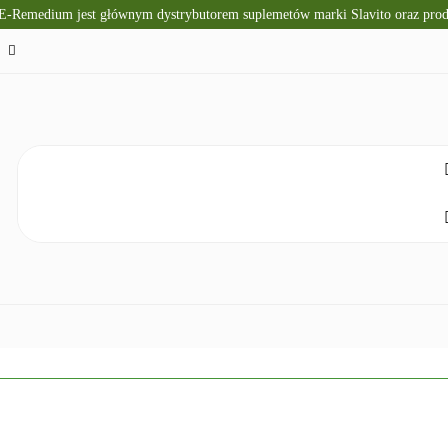
 E-Remedium jest głównym dystrybutorem suplemetów marki Slavito oraz pr
TO
SUPLEMENTY DIETY
KRÓTKI TERMIN WAŻNOŚ
CZNA
ZDROWA ŻYWNOŚĆ
DLA DZIECI
NATUR
ELAKS
SPRZĘT I ZDROWIE
DOM I HIGIENA
NO
ETY
KRÓTKI TERMIN WAŻNOŚCI
DIETA KETOGENICZNA