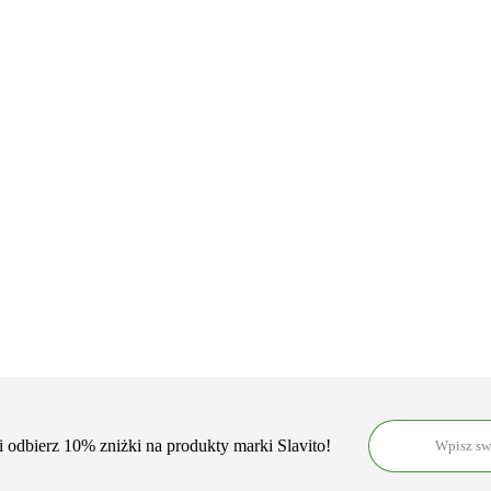
Kompres Flex
Kremowy żel
STANDARD
myjący
Lekka odżywka
10×26 cm
,,Czysty jak
do włosów
złoto"
,,Klasyka z
28.90
35.30
oliwką"
rolat do cery suchej i
35.30
wrażliwej RÓŻA i
PUNCJA FIGOWA
44.30
i odbierz 10% zniżki na produkty marki Slavito!