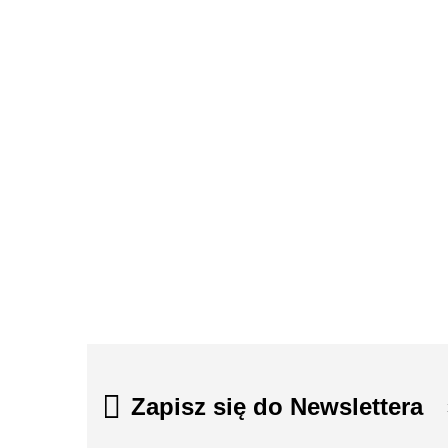
Dezodorant
,,Zielona
Błyszczyk do
Cynk
róża"
ust ,,Zabłyśnij-
organiczny
naturalnie!"
Trio 15 mg 100
40.30
tabletek
27.30
32.90
Hyd
O
Zapisz się do Newslettera