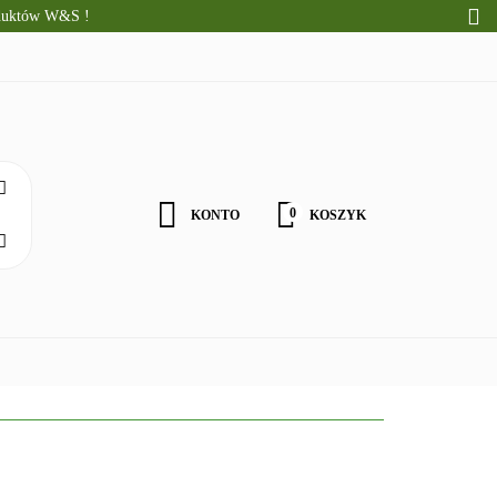
oduktów W&S !
CI
ALNE PRODUKTY
WOŚCI
0
KONTO
KOSZYK
Zaloguj się
Zarejestruj się
Zgody cookies
ZDROWA ŻYWNOŚĆ
DLA DZIECI
NATURALNE PRODU