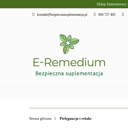
Sklep Internetowy
PRODUKTY SLAVI
kontakt@bezpiecznasuplementacja.pl
604 727 405
DIETA KETOGENI
PIELĘGNACJA I R
PRODUKTY SLAVITO
SUPLEMENTY DI
Strona główna
Pielęgnacja i relaks