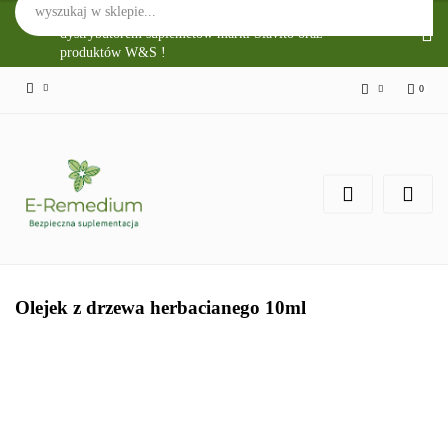
Sklep Internetowy E-Remedium jest głównym
dystrybutorem suplemetów marki Slavito oraz
produktów W&S !
0
Zaloguj się
Zarejestruj się
Zgody cookies
Olejek z drzewa herbacianego 10ml