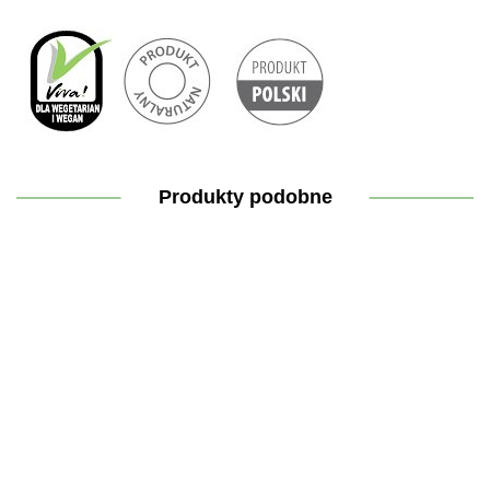
Produkty podobne
Lekka
Kremowy
Cynk
Dezodorant
Hydrolat
odżywka
żel
organiczny
,,Zielona
do cery
do
myjący
Trio 15
róża"
suchej i
włosów
,,Czysty
35.30
mg 100
35.30
wrażliwej
32.90
,,Klasyka
40.30
jak złoto"
44.30
tabletek
RÓŻA i
z oliwką"
OPUNCJA
FIGOWA