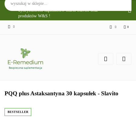
Sklep Internetowy E-Remedium jest głównym
dystrybutorem suplemetów marki Slavito oraz
produktów W&S !
0
Zaloguj się
Zarejestruj się
Zgody cookies
PQQ plus Astaksantyna 30 kapsułek - Slavito
BESTSELLER