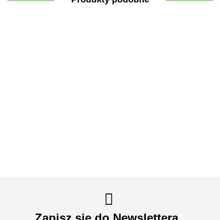
PREMIUM
Kolagen
ANTY
COLLAGEN
HerbinumVita
TUSSIS
HEARTofGOLD
BEAUTY
300g - Slavito
Syrop
Formula by
bioaktywny
Wzmacniający
TODA™ 120ml
289.90
227.90
86.90
kolagen
100 ML -
379.00
15000 mg
Slavito
15x60 ml |
shoty
kolagenowe -
Slavito
Zapisz się do Newslettera