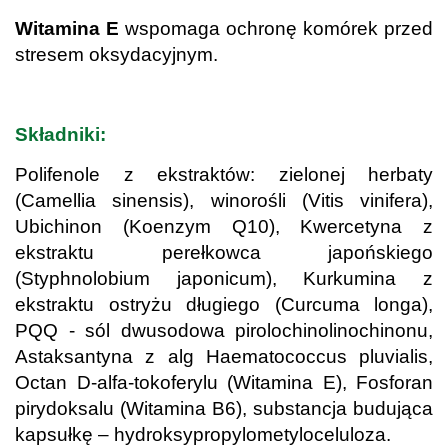
Witamina E
wspomaga ochronę komórek przed
stresem oksydacyjnym.
.
Składniki:
Polifenole z ekstraktów: zielonej herbaty
(Camellia sinensis), winorośli (Vitis vinifera),
Ubichinon (Koenzym Q10), Kwercetyna z
ekstraktu perełkowca japońskiego
(Styphnolobium japonicum), Kurkumina z
ekstraktu ostryżu długiego (Curcuma longa),
PQQ - sól dwusodowa pirolochinolinochinonu,
Astaksantyna z alg Haematococcus pluvialis,
Octan D-alfa-tokoferylu (Witamina E), Fosforan
pirydoksalu (Witamina B6), substancja budująca
kapsułkę – hydroksypropylometyloceluloza.