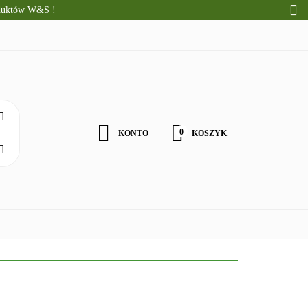
oduktów W&S !
CI
ALNE PRODUKTY
WOŚCI
0
KONTO
KOSZYK
Zaloguj się
Zarejestruj się
Zgody cookies
ZDROWA ŻYWNOŚĆ
DLA DZIECI
NATURALNE PRODU