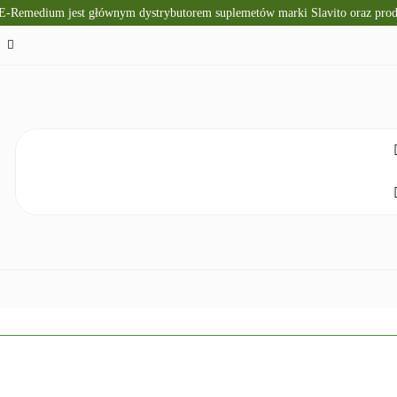
 E-Remedium jest głównym dystrybutorem suplemetów marki Slavito oraz pr
TO
SUPLEMENTY DIETY
KRÓTKI TERMIN WAŻNOŚ
CZNA
ZDROWA ŻYWNOŚĆ
DLA DZIECI
NATUR
ELAKS
SPRZĘT I ZDROWIE
DOM I HIGIENA
NO
ETY
KRÓTKI TERMIN WAŻNOŚCI
DIETA KETOGENICZNA