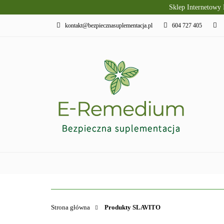
Sklep Internetowy
PRODUKTY SLAVI
kontakt@bezpiecznasuplementacja.pl
604 727 405
DIETA KETOGENI
PIELĘGNACJA I R
PRODUKTY SLAVITO
SUPLEMENTY DI
Strona główna
Produkty SLAVITO