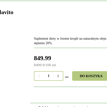
avito
Suplement diety w formie kropli na naturalnym olej
stężeniu 20%.
849.99
8499.9
/
100 ml
DO KOSZYKA
szt.