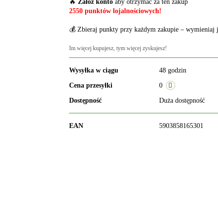
🔥
Załóż konto
aby otrzymać za ten zakup
2550 punktów lojalnościowych!
💰 Zbieraj punkty przy każdym zakupie – wymieniaj j
Im więcej kupujesz, tym więcej zyskujesz!
Wysyłka w ciągu
48 godzin
Cena przesyłki
0
Dostępność
Duża dostępność
EAN
5903858165301