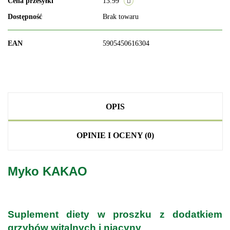
Cena przesyłki
13.99
Dostępność
Brak towaru
EAN
5905450616304
OPIS
OPINIE I OCENY (0)
Myko KAKAO
.
Suplement diety w proszku z dodatkiem
grzybów witalnych i niacyny