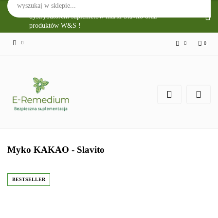
Sklep Internetowy E-Remedium jest głównym
dystrybutorem suplemetów marki Slavito oraz
produktów W&S !
0
Zaloguj się
Zarejestruj się
Zgody cookies
Myko KAKAO - Slavito
BESTSELLER