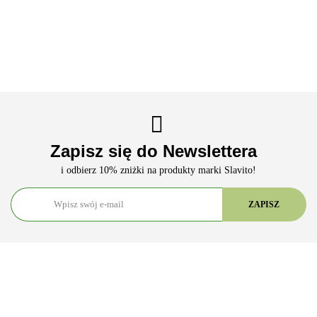
99.90
99.90
86.90
Dzień -
Noc - Slavito
- 1
100 ML -
Slavito
Slavito
Zapisz się do Newslettera
i odbierz 10% zniżki na produkty marki Slavito!