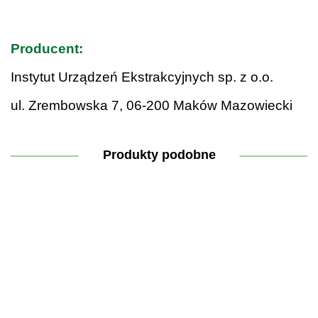
.
Producent:
Instytut Urządzeń Ekstrakcyjnych sp. z o.o.
ul. Zrembowska 7, 06-200 Maków Mazowiecki
Produkty podobne
AntyParasite
ANTY-
ANTY-
ANTY
- Slavito
AGING
AGING
B
TUSSIS
Kompleks
Kompleks
Syrop
regeneracyjny
regeneracyjny
pom
149.90
Wzmacniający