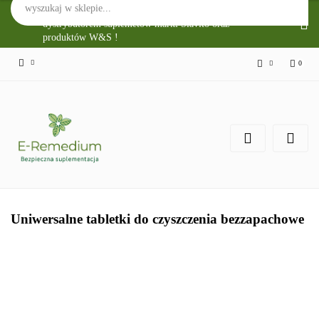
Sklep Internetowy E-Remedium jest głównym
dystrybutorem suplemetów marki Slavito oraz
produktów W&S !
0
Zaloguj się
Zarejestruj się
Zgody cookies
Uniwersalne tabletki do czyszczenia bezzapachowe