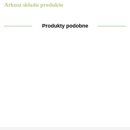
Arkusz składu produktu
Produkty podobne
Wybielacz
Pasta do
Uniwersalne
do ubrań
Nabłyszcz
Odkamieniacz
czyszczenia
tabletki do
do zmywa
w żelu
o zapachu
czyszczenia
22.30
mandarynki
o zapachu
22.30
23.30
15.30
25.30
mandarynki