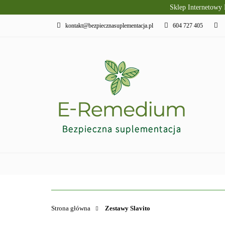
Sklep Internetowy
PRODUKTY SLAVI
kontakt@bezpiecznasuplementacja.pl
604 727 405
DIETA KETOGENI
PIELĘGNACJA I R
PRODUKTY SLAVITO
SUPLEMENTY DI
Strona główna
Zestawy Slavito