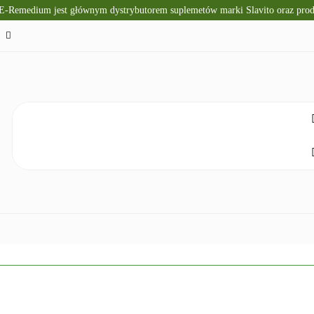
 E-Remedium jest głównym dystrybutorem suplemetów marki Slavito oraz pr
TO
SUPLEMENTY DIETY
KRÓTKI TERMIN WAŻNOŚ
CZNA
ZDROWA ŻYWNOŚĆ
DLA DZIECI
NATUR
ELAKS
SPRZĘT I ZDROWIE
DOM I HIGIENA
NO
ETY
KRÓTKI TERMIN WAŻNOŚCI
DIETA KETOGENICZNA