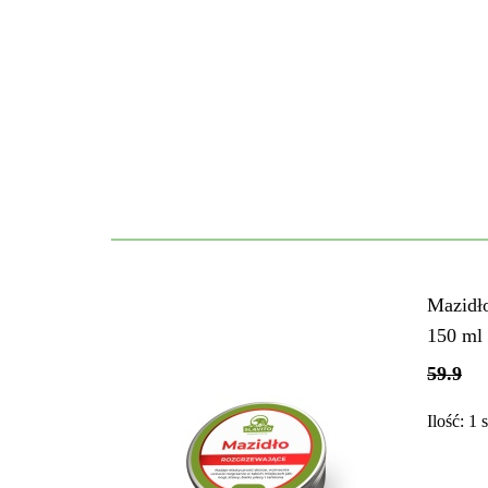
Mazidł
150 ml 
59.9
Ilość:
1
s