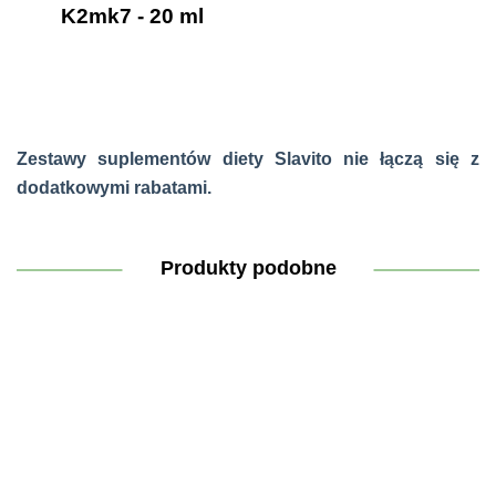
K2mk7 - 20 ml
Zestawy suplementów diety Slavito nie łączą się z
dodatkowymi rabatami.
Produkty podobne
Zestaw
Zestaw
Zestaw
Ciepło i
Zestaw
Zestaw
Energia i
Minerały i
Ochrona
Smak i
Równowaga
Witalność
Odporność
Odżywienie
i Spokojny
107.82