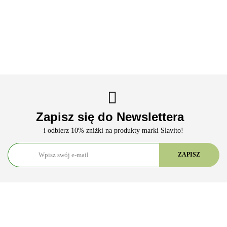
193.32
147.42
Sen
39.90
310.32
Zapisz się do Newslettera
i odbierz 10% zniżki na produkty marki Slavito!