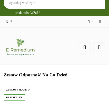
Sklep Internetowy E-Remedium jest głównym
dystrybutorem suplemetów marki Slavito oraz
produktów W&S !
0
Zaloguj się
Zarejestruj się
Zgody cookies
Zestaw Odporność Na Co Dzień
ZESTAWY SLAVITO
BESTSELLER