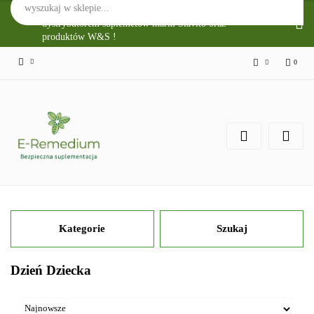
Sklep Internetowy E-Remedium jest głównym
dystrybutorem suplemetów marki Slavito oraz
produktów W&S !
0
Zaloguj się
Zarejestruj się
Zgody cookies
Kategorie
Szukaj
Dzień Dziecka