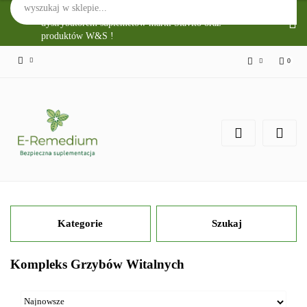
Sklep Internetowy E-Remedium jest głównym
dystrybutorem suplemetów marki Slavito oraz
produktów W&S !
0
Zaloguj się
Zarejestruj się
Zgody cookies
Kategorie
Szukaj
Kompleks Grzybów Witalnych