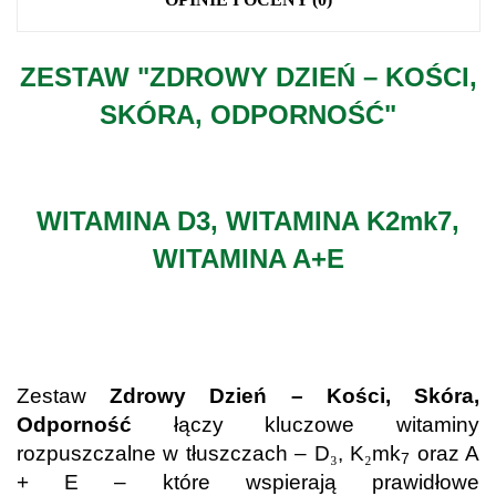
ZESTAW "
ZDROWY DZIEŃ – KOŚCI,
SKÓRA, ODPORNOŚĆ"
.
WITAMINA D3, WITAMINA K2mk7,
WITAMINA A+E
.
.
Zestaw
Zdrowy Dzień – Kości, Skóra,
Odporność
łączy kluczowe witaminy
rozpuszczalne w tłuszczach – D
₃
, K
₂
mk
oraz A
7
+ E – które wspierają prawidłowe