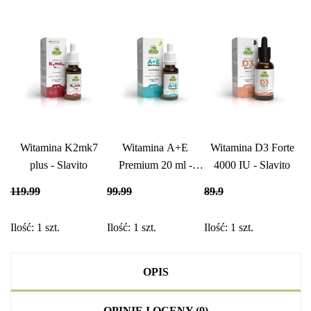
Witamina K2mk7
Witamina A+E
Witamina D3 Forte
plus - Slavito
Premium 20 ml -
4000 IU - Slavito
Slavito
119.99
99.99
89.9
Ilość:
1
szt.
Ilość:
1
szt.
Ilość:
1
szt.
OPIS
OPINIE I OCENY (0)