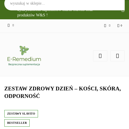
Sklep Internetowy E-Remedium jest głównym
dystrybutorem suplemetów marki Slavito oraz
produktów W&S !
0
Zaloguj się
Zarejestruj się
Zgody cookies
ZESTAW ZDROWY DZIEŃ – KOŚCI, SKÓRA,
ODPORNOŚĆ
ZESTAWY SLAVITO
BESTSELLER