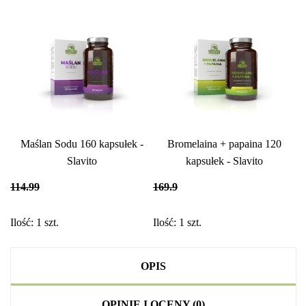
Maślan Sodu 160 kapsułek -
Bromelaina + papaina 120
Slavito
kapsułek - Slavito
114.99
169.9
Ilość:
1
szt.
Ilość:
1
szt.
OPIS
OPINIE I OCENY (0)