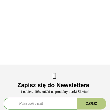
Zestaw
Zestaw
Zestaw
Wsparcie
Zestaw
Energia i
Odporność
Umysłu i
Równowaga
Witalność
ZESTAW
Na Co
Ciała
i Spokojny
ZDROWY
249.12
Dzień
193.32
179.82
Sen
DZIEŃ –
310.32
KOŚCI,
279.00
SKÓRA,
ODPORNOŚĆ
Zapisz się do Newslettera
i odbierz 10% zniżki na produkty marki Slavito!