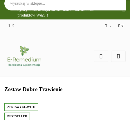
Sklep Internetowy E-Remedium jest głównym
dystrybutorem suplemetów marki Slavito oraz
produktów W&S !
0
Zaloguj się
Zarejestruj się
Zgody cookies
Zestaw Dobre Trawienie
ZESTAWY SLAVITO
BESTSELLER